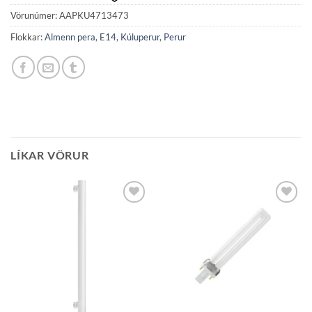
Vörunúmer:
AAPKU4713473
Flokkar:
Almenn pera
,
E14
,
Kúluperur
,
Perur
LÍKAR VÖRUR
Bæta á
Bæta á
óskalista
óskalista