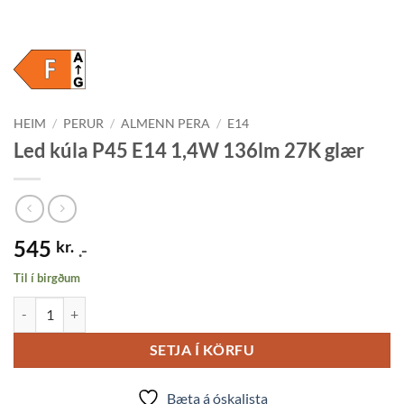
HEIM
/
PERUR
/
ALMENN PERA
/
E14
Led kúla P45 E14 1,4W 136lm 27K glær
545
kr.
.-
Til í birgðum
Led kúla P45 E14 1,4W 136lm 27K glær quantity
SETJA Í KÖRFU
Bæta á óskalista