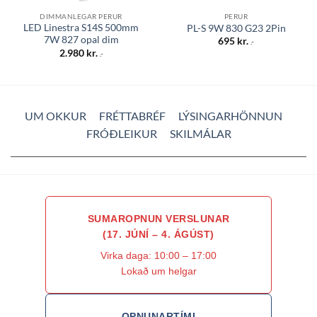
DIMMANLEGAR PERUR
PERUR
LED Linestra S14S 500mm
PL-S 9W 830 G23 2Pin
7W 827 opal dim
695
kr.
.-
2.980
kr.
.-
UM OKKUR
FRÉTTABRÉF
LÝSINGARHÖNNUN
FRÓÐLEIKUR
SKILMÁLAR
SUMAROPNUN VERSLUNAR
(17. JÚNÍ – 4. ÁGÚST)
Virka daga: 10:00 – 17:00
Lokað um helgar
OPNUNARTÍMI