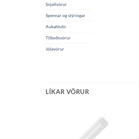
Snjallvörur
Spennar og stýringar
Aukahlutir
Tilboðsvörur
Jólavörur
LÍKAR VÖRUR
Bæta á
óskalista