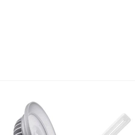
Bæta á
Bæta
óskalista
óskali