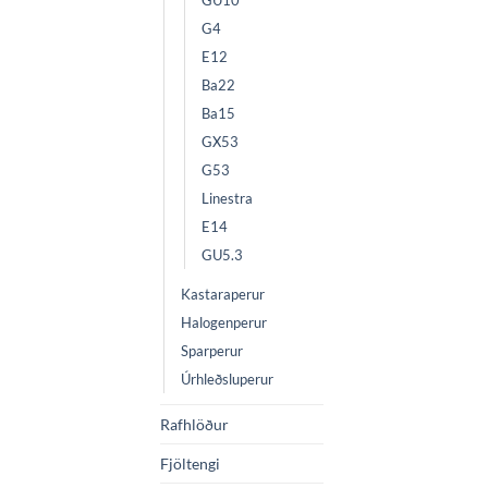
GU10
G4
E12
Ba22
Ba15
GX53
G53
Linestra
E14
GU5.3
Kastaraperur
Halogenperur
Sparperur
Úrhleðsluperur
Rafhlöður
Fjöltengi