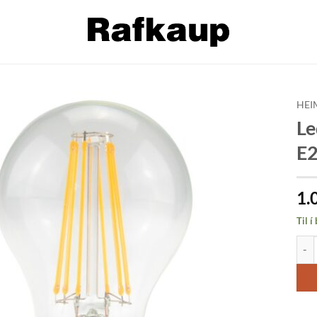
HEI
Le
Bæta á
E2
óskalista
1.
Til í
Led 