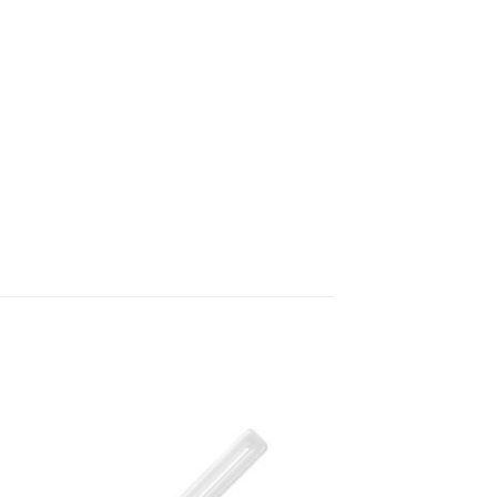
 á
Bæta á
sta
óskalista