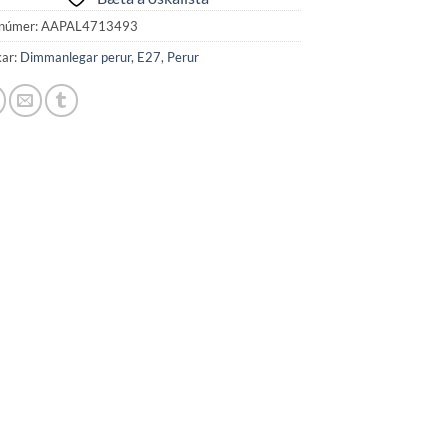
númer:
AAPAL4713493
kar:
Dimmanlegar perur
,
E27
,
Perur