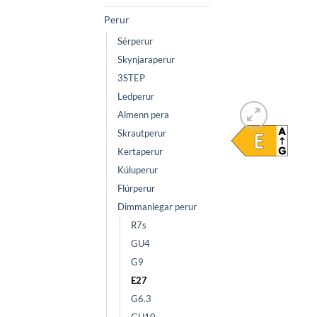
Perur
Sérperur
Skynjaraperur
3STEP
Ledperur
Almenn pera
Skrautperur
Kertaperur
Kúluperur
Flúrperur
Dimmanlegar perur
R7s
GU4
G9
E27
G6.3