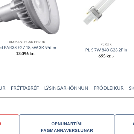
DIMMANLEGAR PERUR
PERUR
ed PAR38 E27 18,5W 3K 9°dim
PL-S 7W 840 G23 2Pin
13.096
kr.
.-
695
kr.
.-
UR
FRÉTTABRÉF
LÝSINGARHÖNNUN
FRÓÐLEIKUR
S
R
OPNUNARTÍMI
FAGMANNAVERSLUNAR