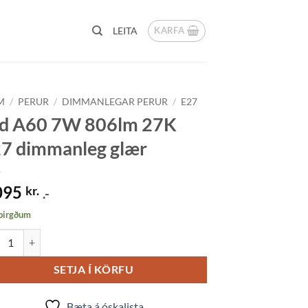
KARFA
LEITA
M
/
PERUR
/
DIMMANLEGAR PERUR
/
E27
d A60 7W 806lm 27K
7 dimmanleg glær
095
kr.
.-
 birgðum
A60 7W 806lm 27K E27 dimmanleg glær quantity
SETJA Í KÖRFU
Bæta á óskalista