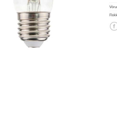
Vöru
Flok