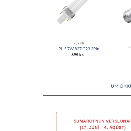
PERUR
L
PL-S 7W 827 G23 2Pin
695
kr.
.-
UM OKK
SUMAROPNUN VERSLUNA
(17. JÚNÍ – 4. ÁGÚST)