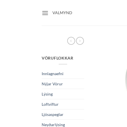
Skip
to
VALMYND
content
VÖRUFLOKKAR
Innlagnaefni
Nýjar Vörur
Lýsing
Loftviftur
Ljósaspeglar
Neyðarlýsing