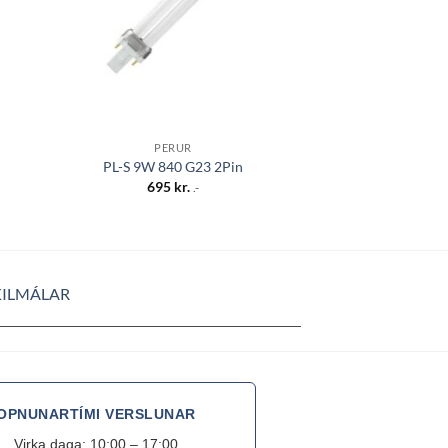
DIMMANLEG
GU10 VIVID 2700K
PERUR
390lm Di
PL-S 9W 840 G23 2Pin
6.990
695
kr.
.-
KILMÁLAR
OPNUNARTÍMI VERSLUNAR
Virka daga: 10:00 – 17:00