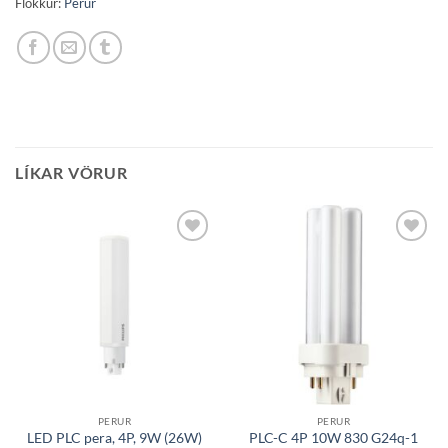
Flokkur:
Perur
LÍKAR VÖRUR
Bæta á
Bæta á
óskalista
óskalista
PERUR
PERUR
LED PLC pera, 4P, 9W (26W)
PLC-C 4P 10W 830 G24q-1