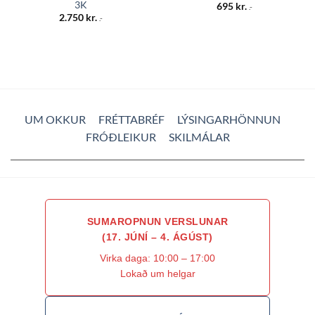
3K
695
kr.
.-
2.750
kr.
.-
UM OKKUR
FRÉTTABRÉF
LÝSINGARHÖNNUN
FRÓÐLEIKUR
SKILMÁLAR
SUMAROPNUN VERSLUNAR
(17. JÚNÍ – 4. ÁGÚST)
Virka daga: 10:00 – 17:00
Lokað um helgar