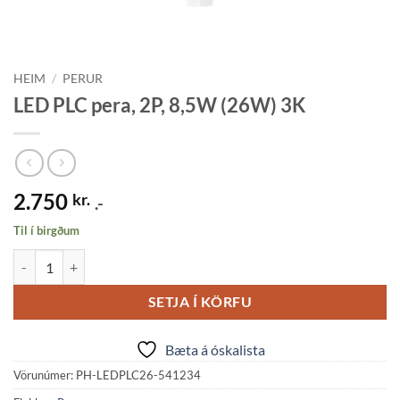
HEIM
/
PERUR
LED PLC pera, 2P, 8,5W (26W) 3K
2.750
kr.
.-
Til í birgðum
LED PLC pera, 2P, 8,5W (26W) 3K quantity
SETJA Í KÖRFU
Bæta á óskalista
Vörunúmer:
PH-LEDPLC26-541234