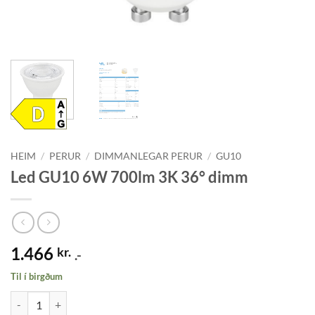
HEIM
/
PERUR
/
DIMMANLEGAR PERUR
/
GU10
Led GU10 6W 700lm 3K 36° dimm
1.466
kr.
.-
Til í birgðum
Led GU10 6W 700lm 3K 36° dimm quantity