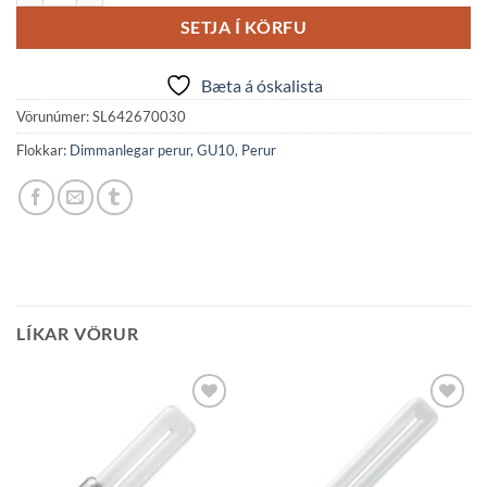
SETJA Í KÖRFU
Bæta á óskalista
Vörunúmer:
SL642670030
Flokkar:
Dimmanlegar perur
,
GU10
,
Perur
LÍKAR VÖRUR
Bæta á
Bæta á
óskalista
óskalista