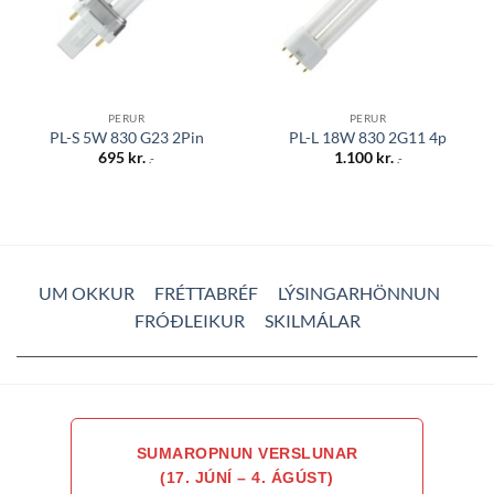
PERUR
PERUR
PL-S 5W 830 G23 2Pin
PL-L 18W 830 2G11 4p
695
kr.
1.100
kr.
.-
.-
UM OKKUR
FRÉTTABRÉF
LÝSINGARHÖNNUN
FRÓÐLEIKUR
SKILMÁLAR
SUMAROPNUN VERSLUNAR
(17. JÚNÍ – 4. ÁGÚST)