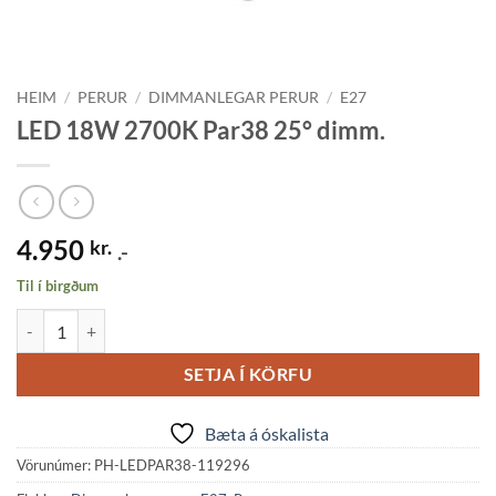
HEIM
/
PERUR
/
DIMMANLEGAR PERUR
/
E27
LED 18W 2700K Par38 25° dimm.
4.950
kr.
.-
Til í birgðum
LED 18W 2700K Par38 25° dimm. quantity
SETJA Í KÖRFU
Bæta á óskalista
Vörunúmer:
PH-LEDPAR38-119296