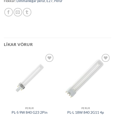
Flokkar:
Dimmanlegar perur
,
E27
,
Perur
LÍKAR VÖRUR
Bæta á
Bæta á
óskalista
óskalista
PERUR
PERUR
PL-S 9W 840 G23 2Pin
PL-L 18W 840 2G11 4p