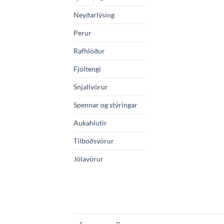
Neyðarlýsing
Perur
Rafhlöður
Fjöltengi
Snjallvörur
Spennar og stýringar
Aukahlutir
Tilboðsvörur
Jólavörur