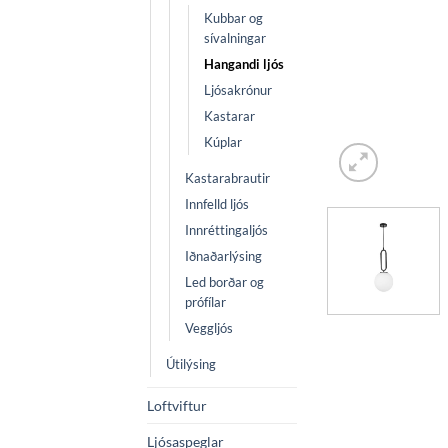
Kubbar og
sívalningar
Hangandi ljós
Ljósakrónur
Kastarar
Kúplar
Kastarabrautir
Innfelld ljós
Innréttingaljós
Iðnaðarlýsing
Led borðar og
prófílar
Veggljós
Útilýsing
Loftviftur
Ljósaspeglar