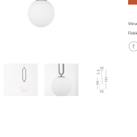
Vöru
Flok