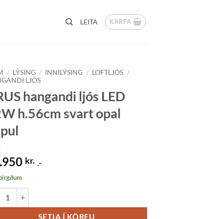
KARFA
LEITA
M
/
LÝSING
/
INNILÝSING
/
LOFTLJÓS
/
GANDI LJÓS
US hangandi ljós LED
W h.56cm svart opal
pul
.950
kr.
.-
 birgðum
 hangandi ljós LED 12W h.56cm svart opal kúpul quantity
SETJA Í KÖRFU