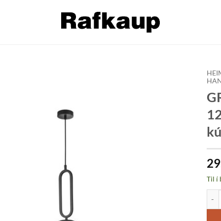
HEI
HAN
GR
Bæta á
óskalista
12
kú
29
Til í
GRUS