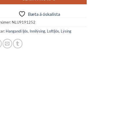
Bæta á óskalista
númer:
NLU9191252
kar:
Hangandi ljós
,
Innilýsing
,
Loftljós
,
Lýsing