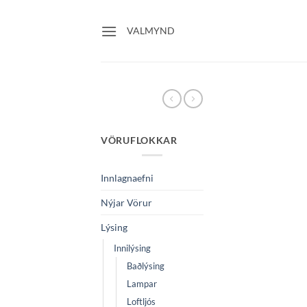
Skip
to
VALMYND
content
VÖRUFLOKKAR
Innlagnaefni
Nýjar Vörur
Lýsing
Innilýsing
Baðlýsing
Lampar
Loftljós