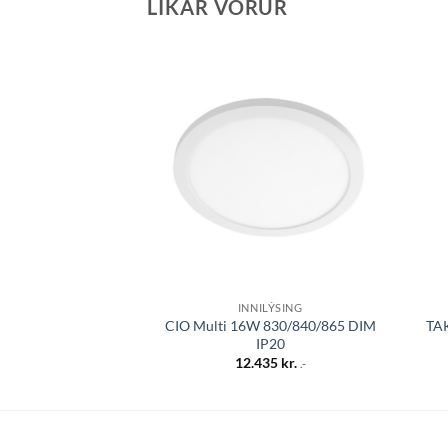
LÍKAR VÖRUR
Bæta á
óskalista
INNILÝSING
CIO Multi 16W 830/840/865 DIM
TAK
IP20
12.435
kr.
.-