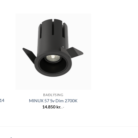
 á
Bæta á
sta
óskalista
BAÐLÝSING
LÝSI
14
NICE 500 veggljó
MINUX 57 Sv Dim 2700K
14W dökkgr
14.850
kr.
.-
37.85