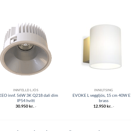
Bæta á
Bæta
óskalista
óskali
INNFELLD LJÓS
INNILÝSING
EO innf. 56W 3K Q218 dali dim
EVOKE L veggljós, 15 cm 40W E
IP54 hvítt
brass
30.950
kr.
12.950
kr.
.-
.-