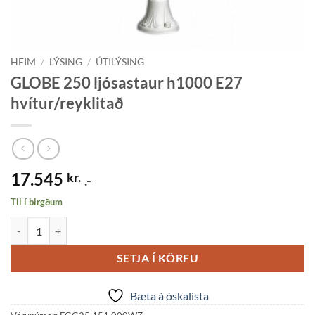
HEIM
/
LÝSING
/
ÚTILÝSING
GLOBE 250 ljósastaur h1000 E27
hvítur/reyklitað
17.545
kr.
.-
Til í birgðum
GLOBE 250 ljósastaur h1000 E27 hvítur/reyklitað quantity
SETJA Í KÖRFU
Bæta á óskalista