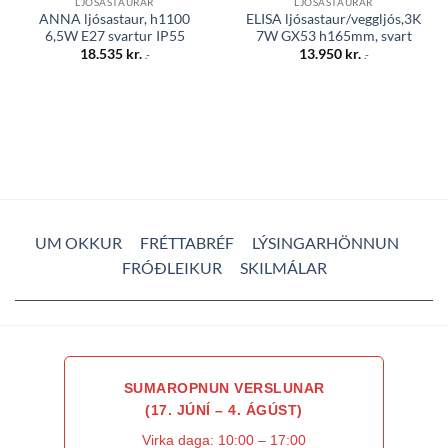
LJÓSASTAURAR
LJÓSASTAURAR
ANNA ljósastaur, h1100
ELISA ljósastaur/veggljós,3K
6,5W E27 svartur IP55
7W GX53 h165mm, svart
18.535
kr.
13.950
kr.
.-
.-
UM OKKUR
FRÉTTABRÉF
LÝSINGARHÖNNUN
FRÓÐLEIKUR
SKILMÁLAR
SUMAROPNUN VERSLUNAR
(17. JÚNÍ – 4. ÁGÚST)
Virka daga: 10:00 – 17:00