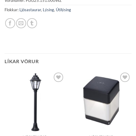
Vörunúmer:
FGG25.151.000WZ
Flokkar:
Ljósastaurar
,
Lýsing
,
Útilýsing
LÍKAR VÖRUR
Bæta á
Bæta á
óskalista
óskalista