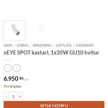
HEIM
/
LÝSING
/
INNILÝSING
/
LOFTLJÓS
/
KASTARAR
xEYE SPOT kastari, 1x35W GU10 hvítur
6.950
kr.
.-
Til í birgðum
xEYE SPOT kastari, 1x35W GU10 hvítur quantity
SETJA Í KÖRFU