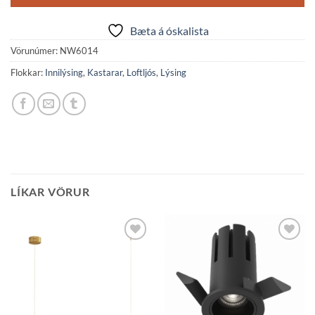
Bæta á óskalista
Vörunúmer:
NW6014
Flokkar:
Innilýsing
,
Kastarar
,
Loftljós
,
Lýsing
LÍKAR VÖRUR
Bæta á
Bæta á
óskalista
óskalista