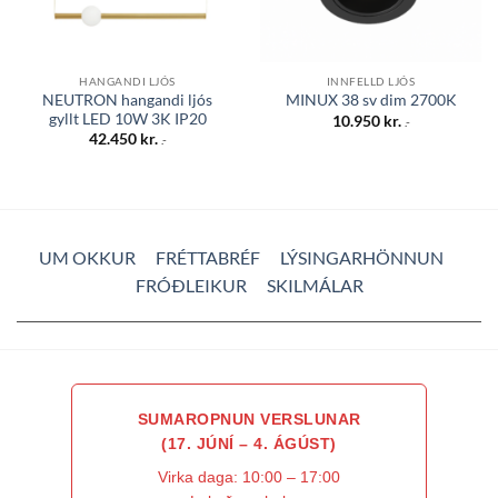
HANGANDI LJÓS
INNFELLD LJÓS
NEUTRON hangandi ljós
MINUX 38 sv dim 2700K
gyllt LED 10W 3K IP20
10.950
kr.
.-
42.450
kr.
.-
UM OKKUR
FRÉTTABRÉF
LÝSINGARHÖNNUN
FRÓÐLEIKUR
SKILMÁLAR
SUMAROPNUN VERSLUNAR
(17. JÚNÍ – 4. ÁGÚST)
Virka daga: 10:00 – 17:00