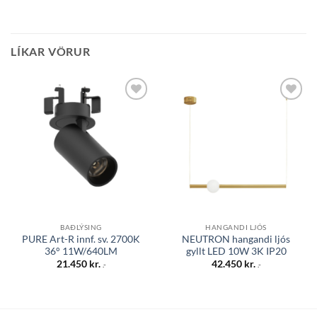
LÍKAR VÖRUR
Bæta á
Bæta á
óskalista
óskalista
BAÐLÝSING
HANGANDI LJÓS
PURE Art-R innf. sv. 2700K
NEUTRON hangandi ljós
36° 11W/640LM
gyllt LED 10W 3K IP20
21.450
kr.
42.450
kr.
.-
.-