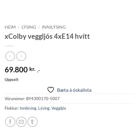
HEIM
/
LÝSING
/
INNILÝSING
xColby veggljós 4xE14 hvítt
69.800
kr.
.-
Uppselt
Bæta á óskalista
Vörunúmer:
BY4300170-5007
Flokkar:
Innilýsing
,
Lýsing
,
Veggljós