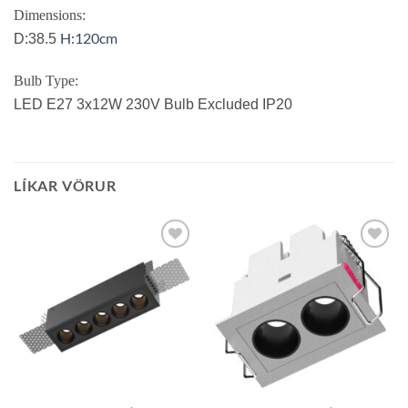
Dimensions:
H:120cm
D:38.5
Bulb Type:
LED E27 3x12W 230V Bulb Excluded IP20
LÍKAR VÖRUR
Bæta á
Bæta á
óskalista
óskalista