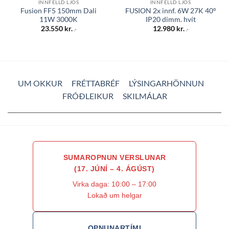
INNFELLD LJÓS
INNFELLD LJÓS
Fusion FF5 150mm Dali
FUSION 2x innf. 6W 27K 40°
11W 3000K
IP20 dimm. hvít
23.550
kr.
12.980
kr.
.-
.-
UM OKKUR
FRÉTTABRÉF
LÝSINGARHÖNNUN
FRÓÐLEIKUR
SKILMÁLAR
SUMAROPNUN VERSLUNAR
(17. JÚNÍ – 4. ÁGÚST)
Virka daga: 10:00 – 17:00
Lokað um helgar
OPNUNARTÍMI