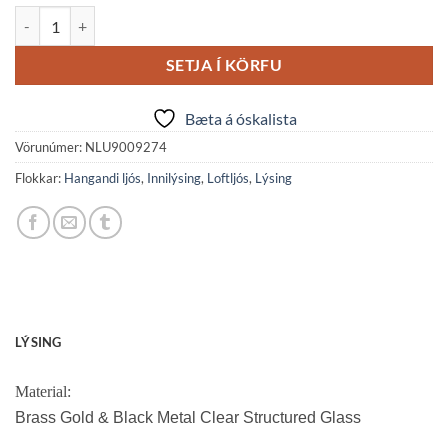
CERTA hangandi ljós brass/gyllt gler 3x12W IP20 quantity
SETJA Í KÖRFU
Bæta á óskalista
Vörunúmer:
NLU9009274
Flokkar:
Hangandi ljós
,
Innilýsing
,
Loftljós
,
Lýsing
LÝSING
Material:
Brass Gold & Black Metal Clear Structured Glass