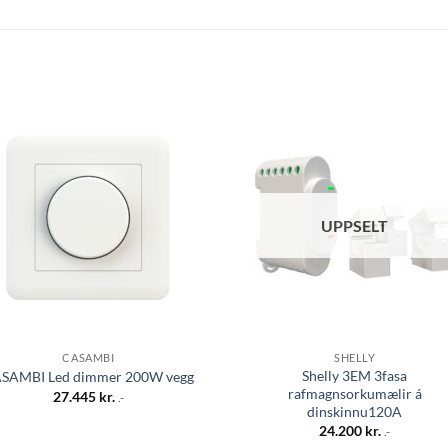
Bæta á
Bæta
óskalista
óskali
UPPSELT
CASAMBI
SHELLY
Shelly 3EM 3fasa
SAMBI Led dimmer 200W vegg
rafmagnsorkumælir á
27.445
kr.
.-
dinskinnu120A
24.200
kr.
.-