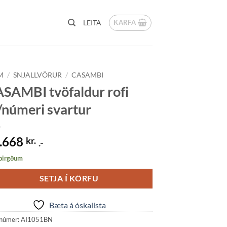
KARFA
LEITA
M
/
SNJALLVÖRUR
/
CASAMBI
SAMBI tvöfaldur rofi
númeri svartur
.668
kr.
.-
 birgðum
SETJA Í KÖRFU
Bæta á óskalista
númer:
AI1051BN