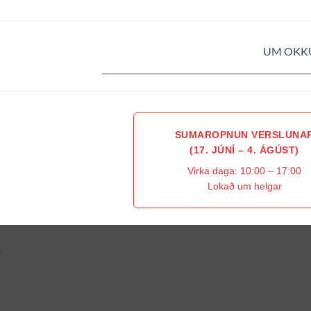
UM OKK
SUMAROPNUN VERSLUNA
(17. JÚNÍ – 4. ÁGÚST)
Virka daga: 10:00 – 17:00
Lokað um helgar