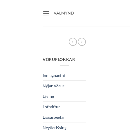
Skip
to
VALMYND
content
VÖRUFLOKKAR
Innlagnaefni
Nýjar Vörur
Lýsing
Loftviftur
Ljósaspeglar
Neyðarlýsing