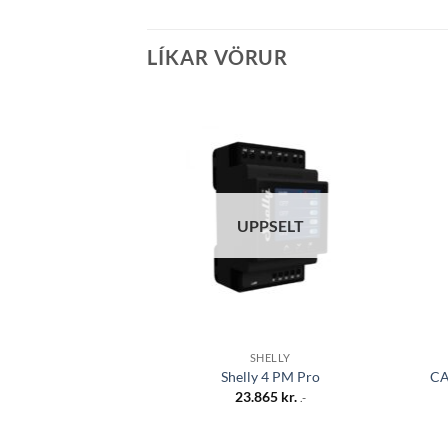
LÍKAR VÖRUR
Bæta á
óskalista
UPPSELT
SHELLY
Shelly 4 PM Pro
CA
23.865
kr.
.-