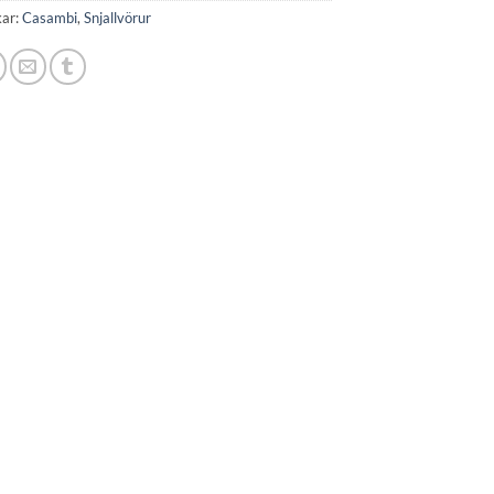
kar:
Casambi
,
Snjallvörur