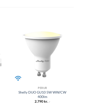
 á
Bæta á
sta
óskalista
PERUR
SHEL
Shelly DUO GU10 5W WW/CW
Shelly EM X1 1f
400lm
12.87
2.790
kr.
.-