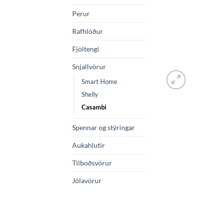
Perur
Rafhlöður
Fjöltengi
Snjallvörur
Smart Home
Shelly
Casambi
Spennar og stýringar
Aukahlutir
Tilboðsvörur
Jólavörur