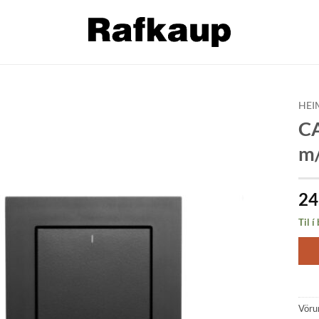
HEI
CA
Bæta á
m/
óskalista
24
Til í
Vöru