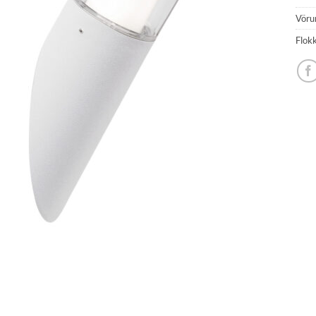
Vöru
Flok