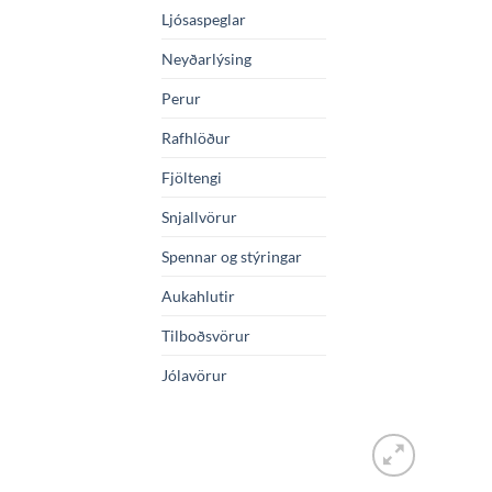
Ljósaspeglar
Neyðarlýsing
Perur
Rafhlöður
Fjöltengi
Snjallvörur
Spennar og stýringar
Aukahlutir
Tilboðsvörur
Jólavörur