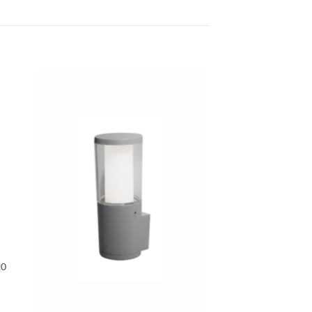
 á
Bæta á
sta
óskalista
LÝSI
20
TAURUS útiljós v
IP54 ry
49.50