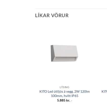
LÍKAR VÖRUR
Bæta á
óskalista
LÝSING
KITO Led útiljós á vegg, 2W 120lm
KIT
100mm, hvítt IP65
5.885
kr.
.-