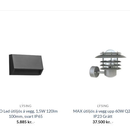
Bæta á
Bæta
óskalista
óskali
LÝSING
LÝSING
O Led útiljós á vegg, 1,5W 120lm
MAX útiljós á vegg upp 60W Q
100mm, svart IP65
IP23 Grátt
5.885
kr.
37.500
kr.
.-
.-