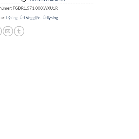
númer:
FGDR1.571.000.WXU1R
kar:
Lýsing
,
Úti Veggljós
,
Útilýsing