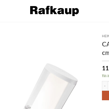
HEI
CA
Bæta á
cm
óskalista
11
Til í
CARL