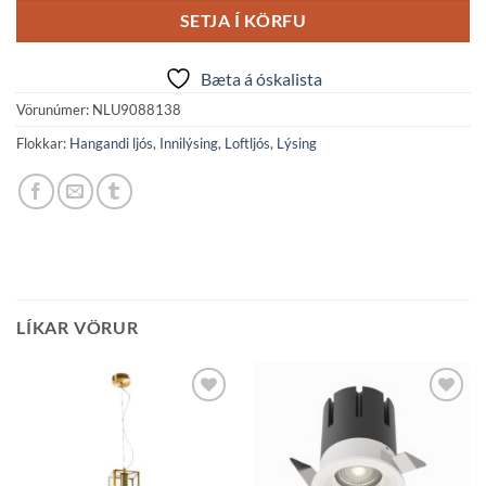
SETJA Í KÖRFU
Bæta á óskalista
Vörunúmer:
NLU9088138
Flokkar:
Hangandi ljós
,
Innilýsing
,
Loftljós
,
Lýsing
LÍKAR VÖRUR
Bæta á
Bæta á
óskalista
óskalista