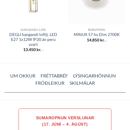
HANGANDI LJÓS
BAÐLÝSING
DEGLI hangandi loftlj. LED
MINUX 57 hv Dim 2700K
E27 1x12W IP20 án peru
14.850
kr.
.-
svart
13.450
kr.
.-
UM OKKUR
FRÉTTABRÉF
LÝSINGARHÖNNUN
FRÓÐLEIKUR
SKILMÁLAR
SUMAROPNUN VERSLUNAR
(17. JÚNÍ – 4. ÁGÚST)