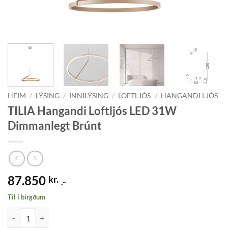
HEIM
/
LÝSING
/
INNILÝSING
/
LOFTLJÓS
/
HANGANDI LJÓS
TILIA Hangandi Loftljós LED 31W
Dimmanlegt Brúnt
87.850
kr.
.-
Til í birgðum
TILIA Hangandi Loftljós LED 31W Dimmanlegt Brúnt quantity