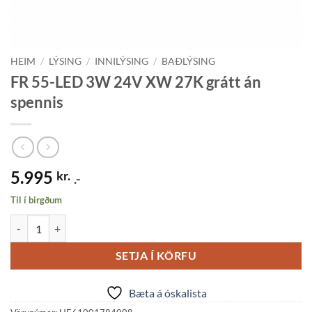
HEIM
/
LÝSING
/
INNILÝSING
/
BAÐLÝSING
FR 55-LED 3W 24V XW 27K grátt án
spennis
5.995
kr.
.-
Til í birgðum
FR 55-LED 3W 24V XW 27K grátt án spennis quantity
SETJA Í KÖRFU
Bæta á óskalista