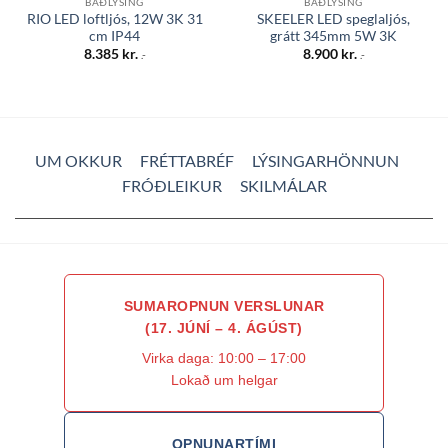
BAÐLÝSING
BAÐLÝSING
RIO LED loftljós, 12W 3K 31
SKEELER LED speglaljós,
cm IP44
grátt 345mm 5W 3K
8.385
kr.
8.900
kr.
.-
.-
UM OKKUR
FRÉTTABRÉF
LÝSINGARHÖNNUN
FRÓÐLEIKUR
SKILMÁLAR
SUMAROPNUN VERSLUNAR
(17. JÚNÍ – 4. ÁGÚST)
Virka daga: 10:00 – 17:00
Lokað um helgar
OPNUNARTÍMI