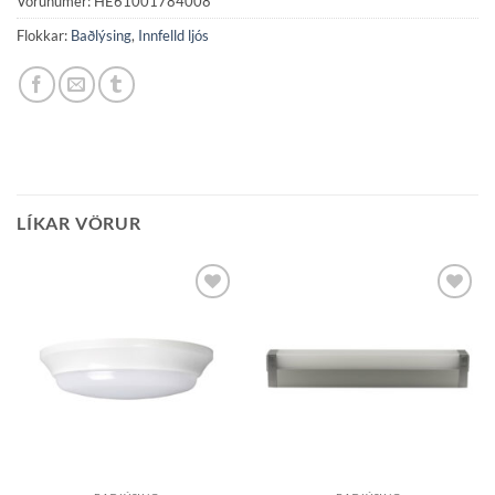
Vörunúmer:
HE61001784008
Flokkar:
Baðlýsing
,
Innfelld ljós
LÍKAR VÖRUR
Bæta á
Bæta á
óskalista
óskalista