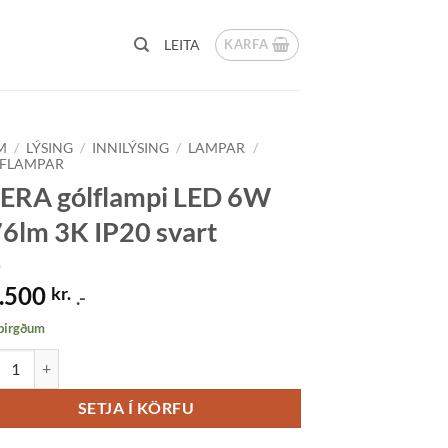
KARFA
LEITA
M
/
LÝSING
/
INNILÝSING
/
LAMPAR
/
FLAMPAR
ERA gólflampi LED 6W
6lm 3K IP20 svart
.500
kr.
.-
 birgðum
A gólflampi LED 6W 576lm 3K IP20 svart quantity
SETJA Í KÖRFU