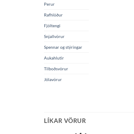
Perur
Rafhlöður
Fjöltengi
Snjallvörur
Spennar og stýringar
Aukahlutir
Tilboðsvörur
Jólavörur
LÍKAR VÖRUR