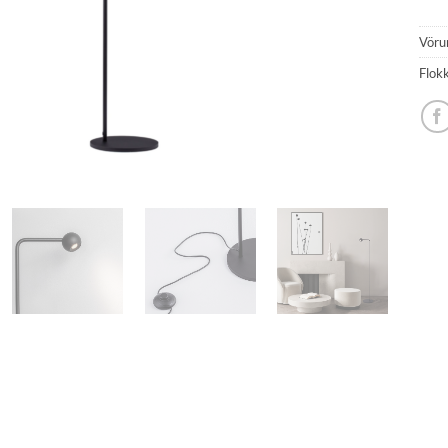
Vöru
Flok