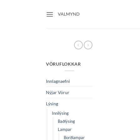
Skip
to
VALMYND
content
VÖRUFLOKKAR
Innlagnaefni
Nýjar Vörur
Lýsing
Innilýsing
Baðlýsing
Lampar
Borðlampar