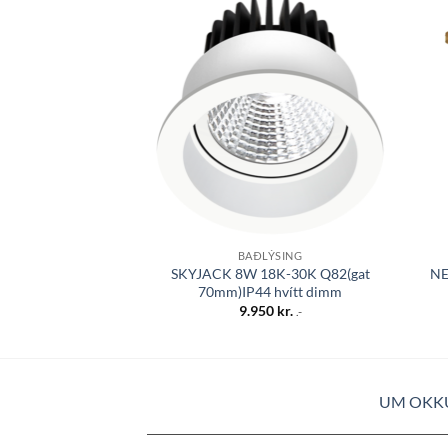
Bæta á
óskalista
BAÐLÝSING
SKYJACK 8W 18K-30K Q82(gat
NE
70mm)IP44 hvítt dimm
9.950
kr.
.-
UM OKK