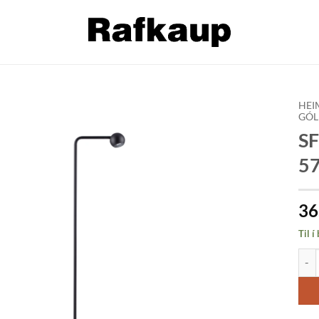
HEI
GÓL
SF
Bæta á
óskalista
57
36
Til í
SFER