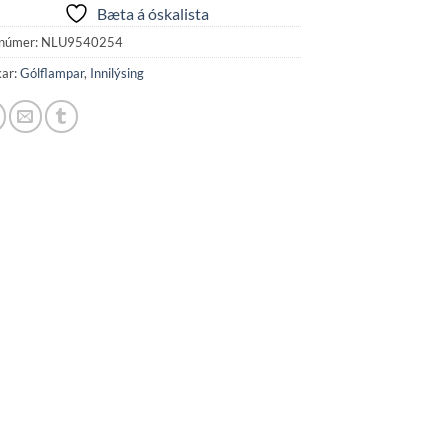
Bæta á óskalista
númer:
NLU9540254
kar:
Gólflampar
,
Innilýsing