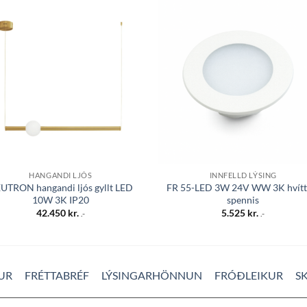
Bæta á
Bæta
óskalista
óskali
HANGANDI LJÓS
INNFELLD LÝSING
UTRON hangandi ljós gyllt LED
FR 55-LED 3W 24V WW 3K hvítt
10W 3K IP20
spennis
42.450
kr.
5.525
kr.
.-
.-
UR
FRÉTTABRÉF
LÝSINGARHÖNNUN
FRÓÐLEIKUR
S