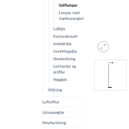
Gólflampar
Lampar með
stækkunargleri
Loftljós
Kastarabrautir
Innfelld ljós
Innréttingaljós
Iðnaðarlýsing
Led borðar og
prófílar
Veggljós
Útilýsing
Loftviftur
Ljósaspeglar
Neyðarlýsing