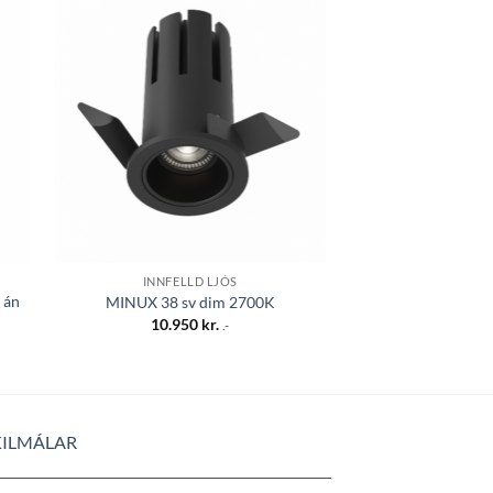
 á
Bæta á
sta
óskalista
INNFELLD LJÓS
BAÐLÝ
 án
PURE Art-R innf.
MINUX 38 sv dim 2700K
11W/6
10.950
kr.
.-
21.45
KILMÁLAR