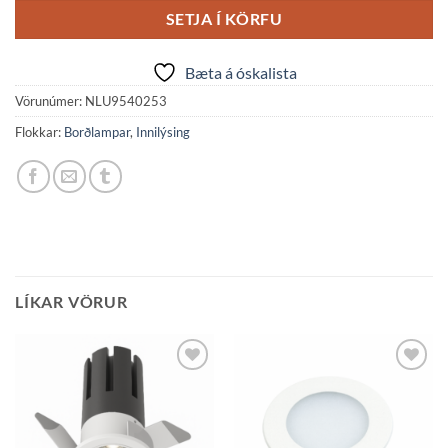
SETJA Í KÖRFU
Bæta á óskalista
Vörunúmer:
NLU9540253
Flokkar:
Borðlampar
,
Innilýsing
LÍKAR VÖRUR
Bæta á
Bæta á
óskalista
óskalista