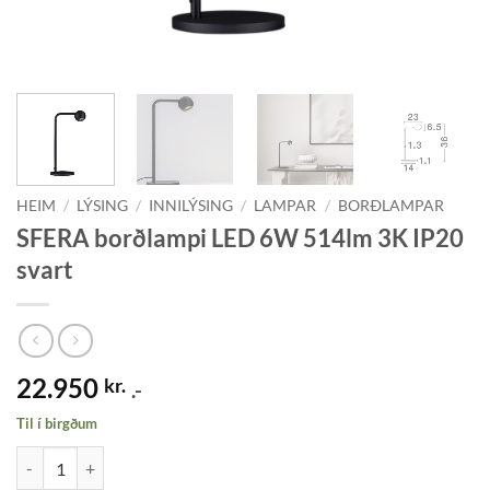
HEIM
/
LÝSING
/
INNILÝSING
/
LAMPAR
/
BORÐLAMPAR
SFERA borðlampi LED 6W 514lm 3K IP20
svart
22.950
kr.
.-
Til í birgðum
SFERA borðlampi LED 6W 514lm 3K IP20 svart quantity