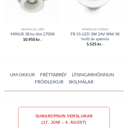
INNFELLD LJÓS
INNFELLD LÝSING
FR 55-LED 3W 24V WW 3K
MINUX 38 hv dim 2700K
hvítt án spennis
10.950
kr.
.-
5.525
kr.
.-
UM OKKUR
FRÉTTABRÉF
LÝSINGARHÖNNUN
FRÓÐLEIKUR
SKILMÁLAR
SUMAROPNUN VERSLUNAR
(17. JÚNÍ – 4. ÁGÚST)