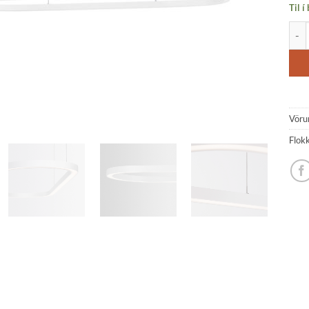
Til í
Cupp
Vöru
Flok