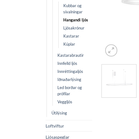
Kubbar og
sívalningar
Hangandi ljós
Ljósakrónur
Kastarar
Kúplar
Kastarabrautir
Innfelld ljós
Innréttingaljós
Iðnaðarlýsing
Led borðar og
prófílar
Veggljós
Útilýsing
Loftviftur
Ljósaspeglar