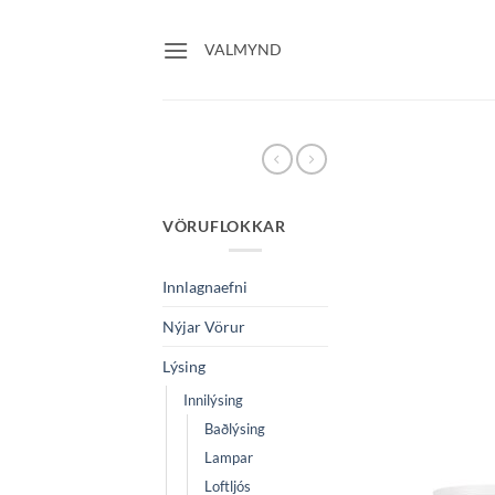
Skip
to
VALMYND
content
VÖRUFLOKKAR
Innlagnaefni
Nýjar Vörur
Lýsing
Innilýsing
Baðlýsing
Lampar
Loftljós