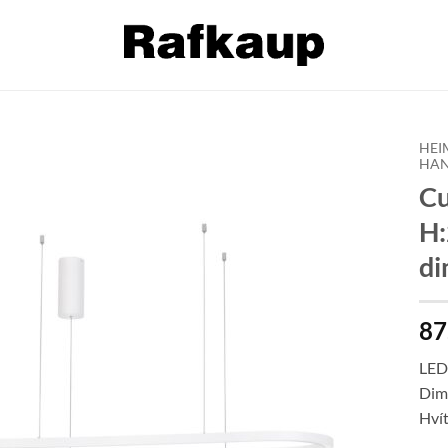
HEI
HAN
Cu
Bæta á
óskalista
H:
di
87
LED
Dim
Hvít