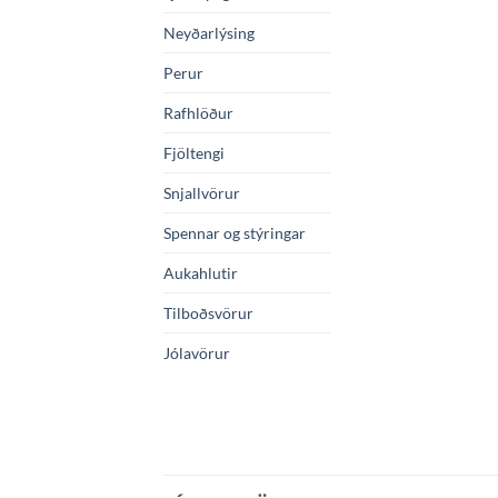
Neyðarlýsing
Perur
Rafhlöður
Fjöltengi
Snjallvörur
Spennar og stýringar
Aukahlutir
Tilboðsvörur
Jólavörur