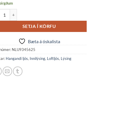
 birgðum
e hang. L:120 W:35 H:200 LED 58W 3K hvítt dimmanl. quantity
SETJA Í KÖRFU
Bæta á óskalista
númer:
NLU9345625
kar:
Hangandi ljós
,
Innilýsing
,
Loftljós
,
Lýsing