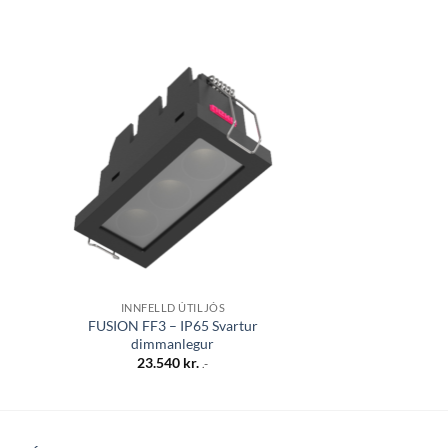
 á
Bæta á
sta
óskalista
INNFELLD ÚTILJÓS
LÝSI
FUSION FF3 – IP65 Svartur
Útiljós loft 10×10
dimmanlegur
20.90
23.540
kr.
.-