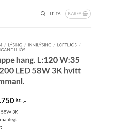
KARFA
LEITA
M
/
LÝSING
/
INNILÝSING
/
LOFTLJÓS
/
GANDI LJÓS
ppe hang. L:120 W:35
200 LED 58W 3K hvítt
mmanl.
.750
kr.
.-
 58W 3K
manlegt
t