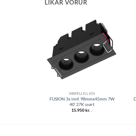
LÍKAR VÖRUR
Bæta á
óskalista
INNFELLD LJÓS
FUSION 3x innf. 98mmx45mm 7W
D
40′ 27K svart
15.950
kr.
.-