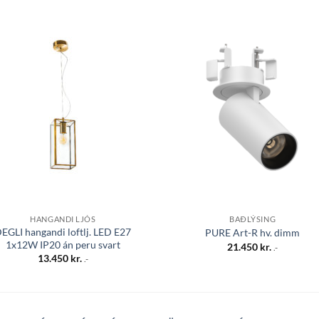
Bæta á
Bæta
óskalista
óskali
HANGANDI LJÓS
BAÐLÝSING
EGLI hangandi loftlj. LED E27
PURE Art-R hv. dimm
1x12W IP20 án peru svart
21.450
kr.
.-
13.450
kr.
.-