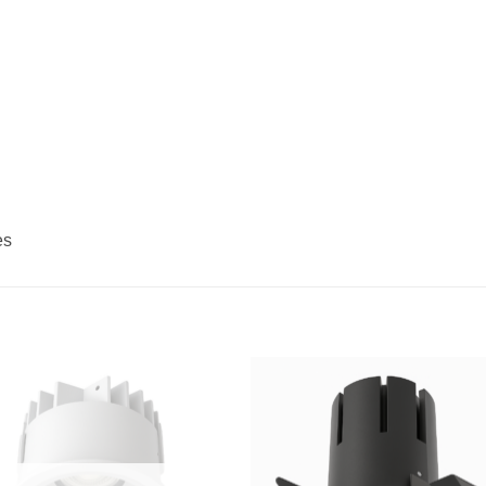
es
Bæta á
Bæta
óskalista
óskali