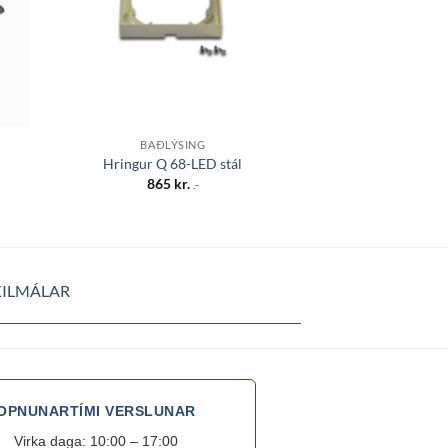
BAÐLÝSING
HANGAND
NEUTRON hangandi
Hringur Q 68-LED stál
10W 3K
865
kr.
.-
42.45
KILMÁLAR
OPNUNARTÍMI VERSLUNAR
Virka daga: 10:00 – 17:00