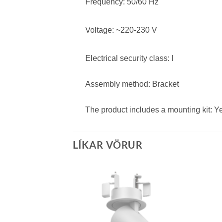
Frequency: 50/60 Hz
Voltage: ~220-230 V
Electrical security class: I
Assembly method: Bracket
The product includes a mounting kit: Y
LÍKAR VÖRUR
Bæta á
óskalista