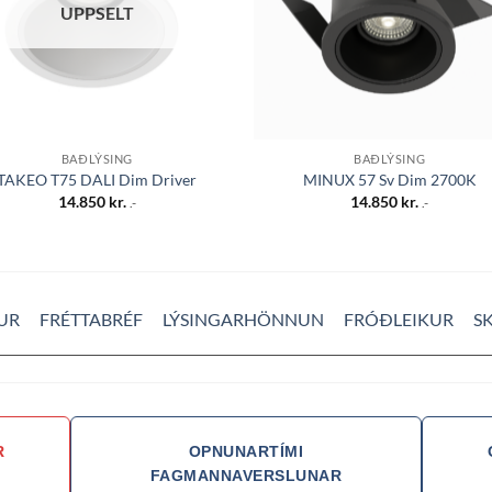
UPPSELT
BAÐLÝSING
BAÐLÝSING
TAKEO T75 DALI Dim Driver
MINUX 57 Sv Dim 2700K
14.850
kr.
14.850
kr.
.-
.-
UR
FRÉTTABRÉF
LÝSINGARHÖNNUN
FRÓÐLEIKUR
S
R
OPNUNARTÍMI
FAGMANNAVERSLUNAR