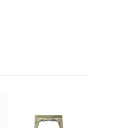
 á
Bæta á
sta
óskalista