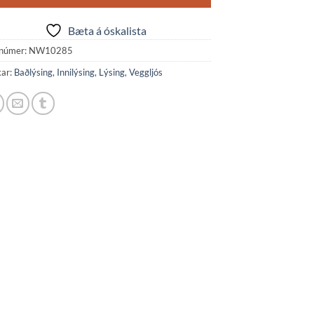
Bæta á óskalista
númer:
NW10285
kar:
Baðlýsing
,
Innilýsing
,
Lýsing
,
Veggljós