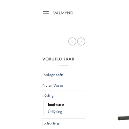
Skip
to
VALMYND
content
VÖRUFLOKKAR
Innlagnaefni
Nýjar Vörur
Lýsing
Innilýsing
Útilýsing
Loftviftur