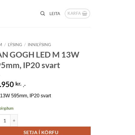
KARFA
LEITA
M
/
LÝSING
/
INNILÝSING
AN GOGH LED M 13W
5mm, IP20 svart
.950
kr.
.-
13W 595mm, IP20 svart
 birgðum
GOGH LED M 13W 595mm, IP20 svart quantity
SETJA Í KÖRFU