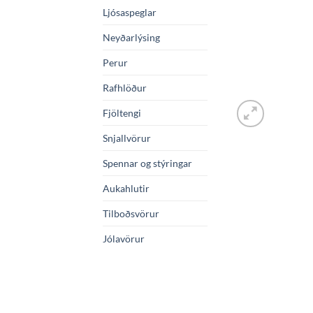
Ljósaspeglar
Neyðarlýsing
Perur
Rafhlöður
Fjöltengi
Snjallvörur
Spennar og stýringar
Aukahlutir
Tilboðsvörur
Jólavörur