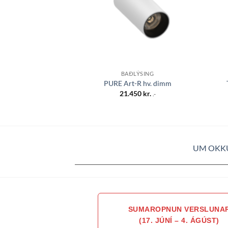
BAÐLÝSING
PURE Art-R hv. dimm
21.450
kr.
.-
UM OKK
SUMAROPNUN VERSLUNA
(17. JÚNÍ – 4. ÁGÚST)