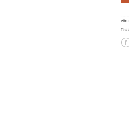
Vöru
Flok