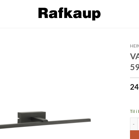
HEI
V
Bæta á
59
óskalista
24
Til í
VAN 