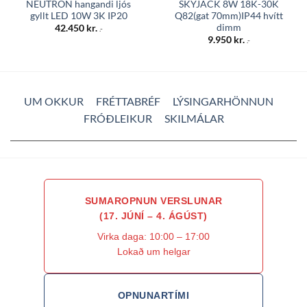
NEUTRON hangandi ljós
SKYJACK 8W 18K-30K
gyllt LED 10W 3K IP20
Q82(gat 70mm)IP44 hvítt
dimm
42.450
kr.
.-
9.950
kr.
.-
UM OKKUR
FRÉTTABRÉF
LÝSINGARHÖNNUN
FRÓÐLEIKUR
SKILMÁLAR
SUMAROPNUN VERSLUNAR
(17. JÚNÍ – 4. ÁGÚST)
Virka daga: 10:00 – 17:00
Lokað um helgar
OPNUNARTÍMI