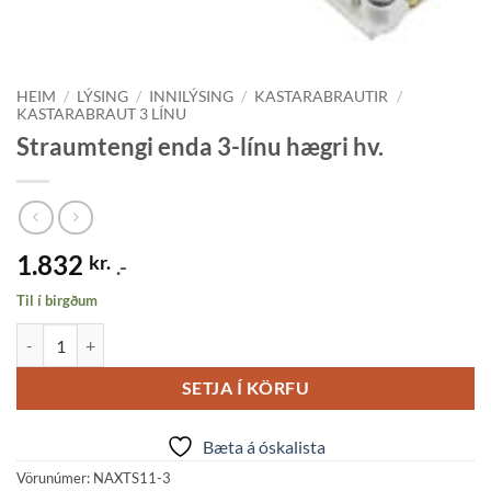
HEIM
/
LÝSING
/
INNILÝSING
/
KASTARABRAUTIR
/
KASTARABRAUT 3 LÍNU
Straumtengi enda 3-línu hægri hv.
1.832
kr.
.-
Til í birgðum
Straumtengi enda 3-línu hægri hv. quantity
SETJA Í KÖRFU
Bæta á óskalista
Vörunúmer:
NAXTS11-3