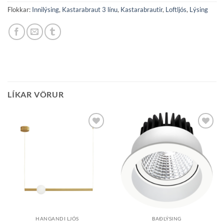
Flokkar:
Innilýsing
,
Kastarabraut 3 línu
,
Kastarabrautir
,
Loftljós
,
Lýsing
LÍKAR VÖRUR
Bæta á
Bæta á
óskalista
óskalista
HANGANDI LJÓS
BAÐLÝSING