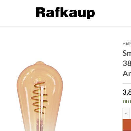
HEI
Sm
Bæta á
38
óskalista
Am
3.
Til í
Smar