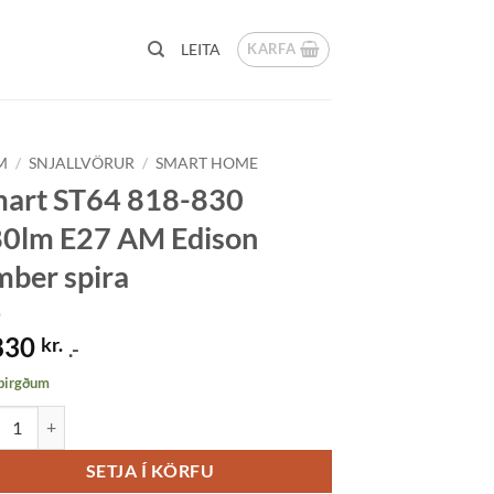
KARFA
LEITA
M
/
SNJALLVÖRUR
/
SMART HOME
art ST64 818-830
0lm E27 AM Edison
ber spira
830
kr.
.-
 birgðum
t ST64 818-830 380lm E27 AM Edison Amber spira quantity
SETJA Í KÖRFU