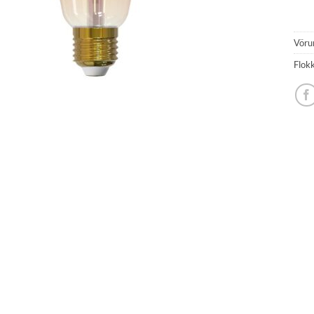
Vöru
Flok