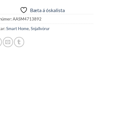
Bæta á óskalista
númer:
AASM4713892
kar:
Smart Home
,
Snjallvörur