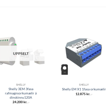
Bæta á
Bæta
óskalista
óskali
UPPSELT
SHELLY
SHELLY
Shelly 3EM 3fasa
Shelly EM X1 1fasa orkumælir
rafmagnsorkumælir á
12.875
kr.
.-
dinskinnu120A
24.200
kr.
.-