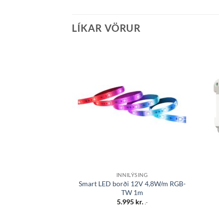
LÍKAR VÖRUR
Bæta á
óskalista
INNILÝSING
Smart LED borði 12V 4,8W/m RGB-
TW 1m
5.995
kr.
.-