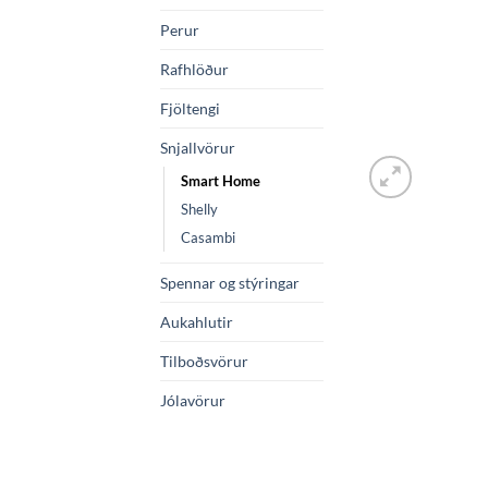
Perur
Rafhlöður
Fjöltengi
Snjallvörur
Smart Home
Shelly
Casambi
Spennar og stýringar
Aukahlutir
Tilboðsvörur
Jólavörur