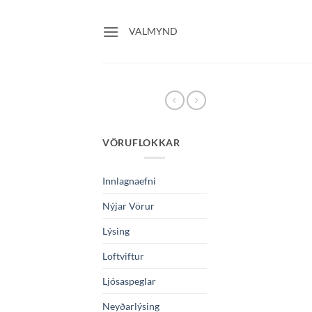
Skip
to
VALMYND
content
VÖRUFLOKKAR
Innlagnaefni
Nýjar Vörur
Lýsing
Loftviftur
Ljósaspeglar
Neyðarlýsing