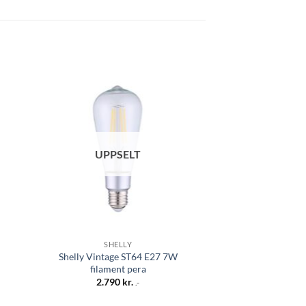
 á
Bæta á
sta
óskalista
UPPSELT
SHELLY
SHEL
Shelly Vintage ST64 E27 7W
Shelly GAS Gas
filament pera
(verksm
2.790
kr.
10.97
.-