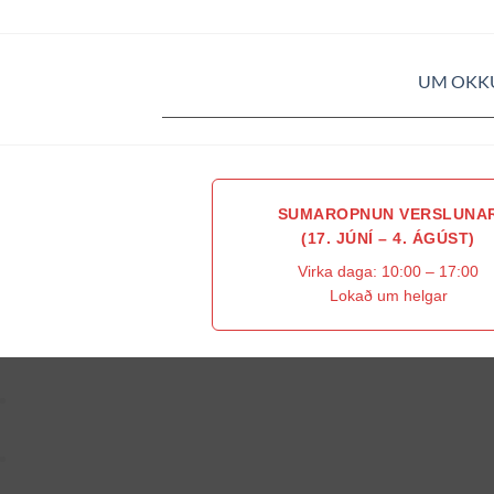
UM OKK
SUMAROPNUN VERSLUNA
(17. JÚNÍ – 4. ÁGÚST)
Virka daga: 10:00 – 17:00
Lokað um helgar