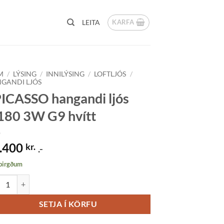
KARFA
LEITA
M
/
LÝSING
/
INNILÝSING
/
LOFTLJÓS
/
GANDI LJÓS
ICASSO hangandi ljós
80 3W G9 hvítt
.400
kr.
.-
 birgðum
ASSO hangandi ljós Q180 3W G9 hvítt quantity
SETJA Í KÖRFU