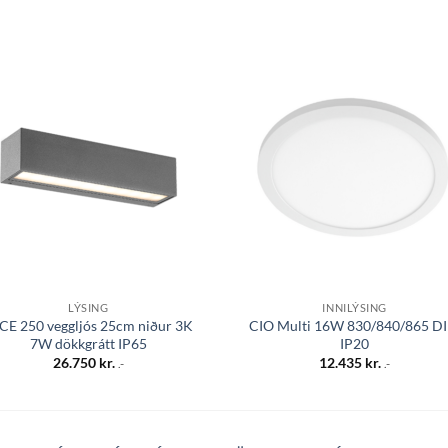
Bæta á
Bæta
óskalista
óskali
LÝSING
INNILÝSING
CE 250 veggljós 25cm niður 3K
CIO Multi 16W 830/840/865 D
7W dökkgrátt IP65
IP20
26.750
kr.
12.435
kr.
.-
.-