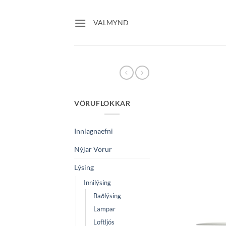
Skip
to
VALMYND
content
VÖRUFLOKKAR
Innlagnaefni
Nýjar Vörur
Lýsing
Innilýsing
Baðlýsing
Lampar
Loftljós