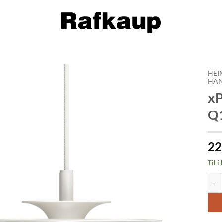
HEI
HAN
xP
Bæta á
óskalista
Q1
22
Til í
xPIC