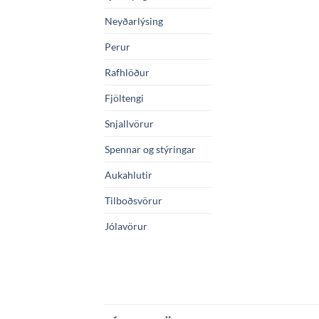
Neyðarlýsing
Perur
Rafhlöður
Fjöltengi
Snjallvörur
Spennar og stýringar
Aukahlutir
Tilboðsvörur
Jólavörur