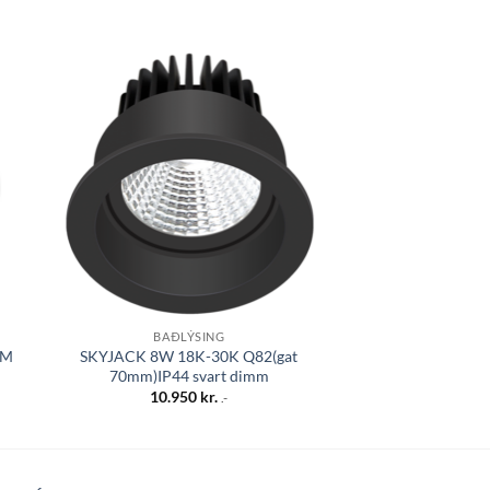
 á
Bæta á
sta
óskalista
BAÐLÝSING
HANGAND
IM
SKYJACK 8W 18K-30K Q82(gat
DEGLI hangandi l
70mm)IP44 svart dimm
1x12W IP20 án
10.950
kr.
13.45
.-