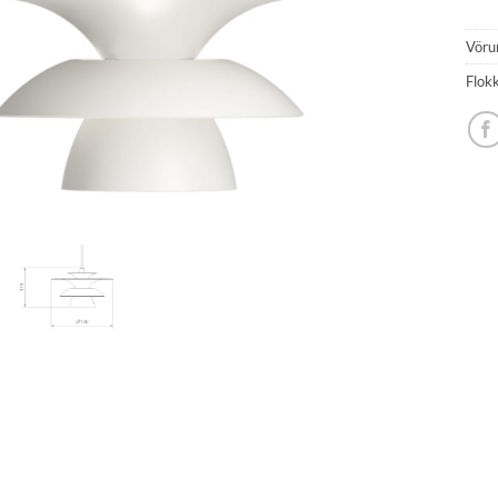
Vöru
Flok