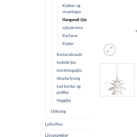
Kubbar og
sívalningar
Hangandi ljós
Ljósakrónur
Kastarar
Kúplar
Kastarabrautir
Innfelld ljós
Innréttingaljós
Iðnaðarlýsing
Led borðar og
prófílar
Veggljós
Útilýsing
Loftviftur
Ljósaspeglar