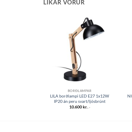
LÍKAR VÖRUR
Bæta á
óskalista
BORÐLAMPAR
LILA borðlampi LED E27 1x12W
NI
IP20 án peru svart/ljósbrúnt
10.600
kr.
.-