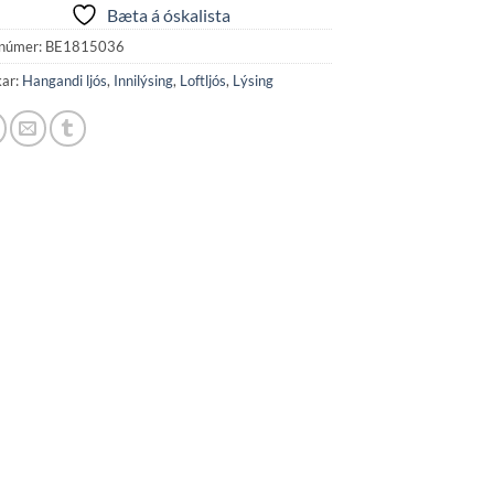
Bæta á óskalista
númer:
BE1815036
kar:
Hangandi ljós
,
Innilýsing
,
Loftljós
,
Lýsing