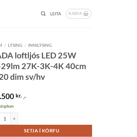
KARFA
LEITA
M
/
LÝSING
/
INNILÝSING
DA loftljós LED 25W
529lm 27K-3K-4K 40cm
20 dim sv/hv
.500
kr.
.-
 birgðum
 loftljós LED 25W 1529lm 27K-3K-4K 40cm IP20 dim sv/hv quantity
SETJA Í KÖRFU