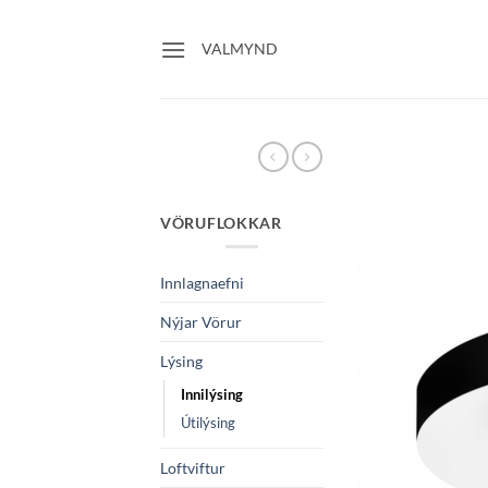
Skip
to
VALMYND
content
VÖRUFLOKKAR
Innlagnaefni
Nýjar Vörur
Lýsing
Innilýsing
Útilýsing
Loftviftur