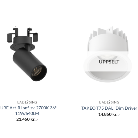
Bæta á
Bæta
óskalista
óskali
UPPSELT
BAÐLÝSING
BAÐLÝSING
URE Art-R innf. sv. 2700K 36°
TAKEO T75 DALI Dim Driver
11W/640LM
14.850
kr.
.-
21.450
kr.
.-