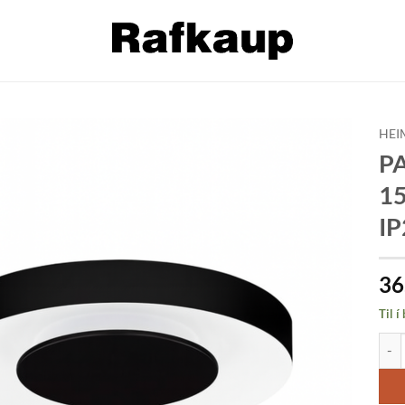
HEI
PA
Bæta á
1
óskalista
IP
36
Til í
PADA