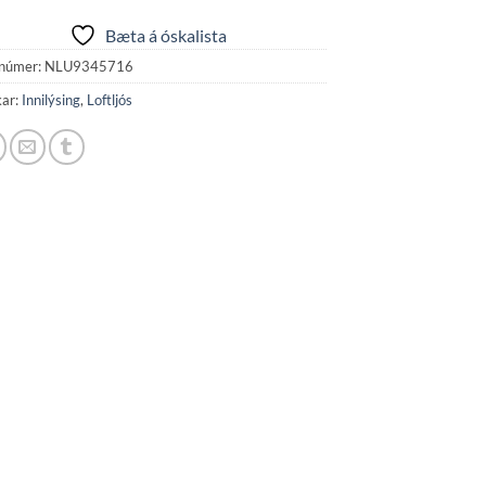
Bæta á óskalista
númer:
NLU9345716
kar:
Innilýsing
,
Loftljós