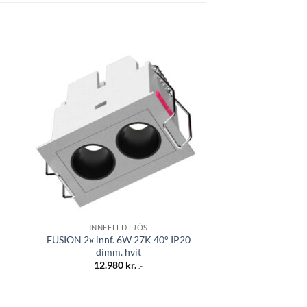
 á
Bæta á
sta
óskalista
INNFELLD LJÓS
BAÐLÝ
FUSION 2x innf. 6W 27K 40° IP20
PURE Art-R
dimm. hvít
21.45
12.980
kr.
.-