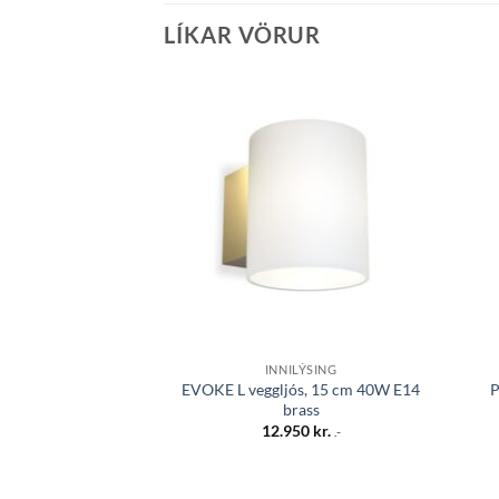
LÍKAR VÖRUR
Bæta á
óskalista
INNILÝSING
EVOKE L veggljós, 15 cm 40W E14
P
brass
12.950
kr.
.-