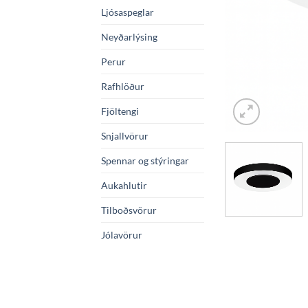
Ljósaspeglar
Neyðarlýsing
Perur
Rafhlöður
Fjöltengi
Snjallvörur
Spennar og stýringar
Aukahlutir
Tilboðsvörur
Jólavörur