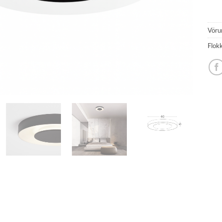
Vöru
Flok