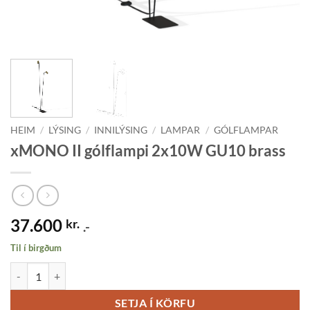
HEIM
/
LÝSING
/
INNILÝSING
/
LAMPAR
/
GÓLFLAMPAR
xMONO II gólflampi 2x10W GU10 brass
37.600
kr.
.-
Til í birgðum
xMONO II gólflampi 2x10W GU10 brass quantity
SETJA Í KÖRFU