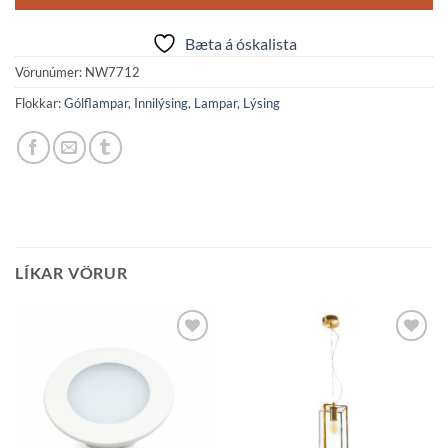
Bæta á óskalista
Vörunúmer:
NW7712
Flokkar:
Gólflampar
,
Innilýsing
,
Lampar
,
Lýsing
LÍKAR VÖRUR
Bæta á
Bæta á
óskalista
óskalista