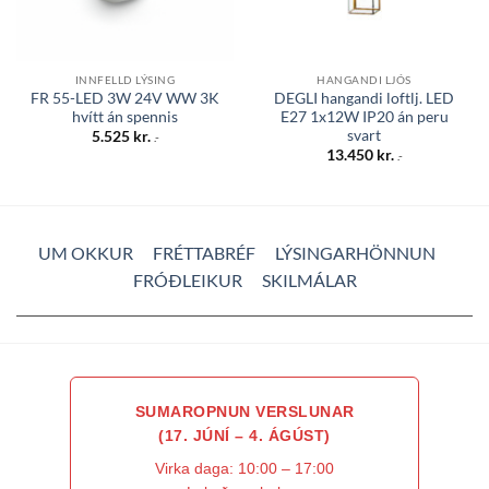
INNFELLD LÝSING
HANGANDI LJÓS
FR 55-LED 3W 24V WW 3K
DEGLI hangandi loftlj. LED
hvítt án spennis
E27 1x12W IP20 án peru
svart
5.525
kr.
.-
13.450
kr.
.-
UM OKKUR
FRÉTTABRÉF
LÝSINGARHÖNNUN
FRÓÐLEIKUR
SKILMÁLAR
SUMAROPNUN VERSLUNAR
(17. JÚNÍ – 4. ÁGÚST)
Virka daga: 10:00 – 17:00