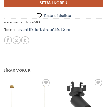
SETJA Í KÖRFU
Bæta á óskalista
Vörunúmer:
NLU9586500
Flokkar:
Hangandi ljós
,
Innilýsing
,
Loftljós
,
Lýsing
LÍKAR VÖRUR
Bæta á
Bæta á
óskalista
óskalista