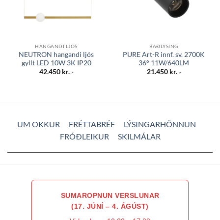
HANGANDI LJÓS
BAÐLÝSING
NEUTRON hangandi ljós
PURE Art-R innf. sv. 2700K
gyllt LED 10W 3K IP20
36° 11W/640LM
42.450
kr.
21.450
kr.
.-
.-
UM OKKUR
FRÉTTABRÉF
LÝSINGARHÖNNUN
FRÓÐLEIKUR
SKILMÁLAR
SUMAROPNUN VERSLUNAR
(17. JÚNÍ – 4. ÁGÚST)