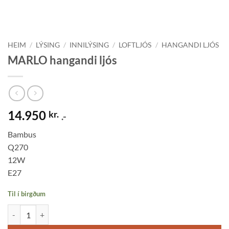
HEIM
/
LÝSING
/
INNILÝSING
/
LOFTLJÓS
/
HANGANDI LJÓS
MARLO hangandi ljós
14.950
kr.
.-
Bambus
Q270
12W
E27
Til í birgðum
MARLO hangandi ljós quantity