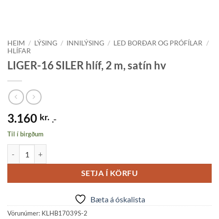
HEIM
/
LÝSING
/
INNILÝSING
/
LED BORÐAR OG PRÓFÍLAR
/
HLÍFAR
LIGER-16 SILER hlíf, 2 m, satín hv
3.160
kr.
.-
Til í birgðum
LIGER-16 SILER hlíf, 2 m, satín hv quantity
SETJA Í KÖRFU
Bæta á óskalista
Vörunúmer:
KLHB17039S-2