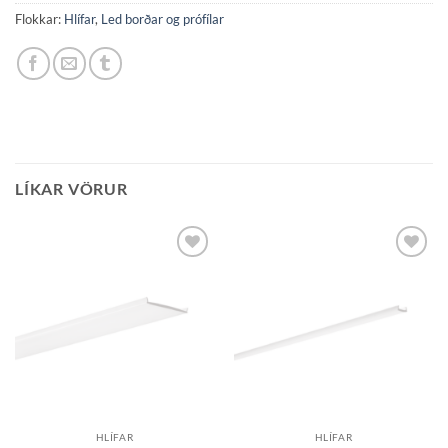
Flokkar:
Hlífar
,
Led borðar og prófílar
LÍKAR VÖRUR
Bæta á
Bæta á
óskalista
óskalista
HLÍFAR
HLÍFAR