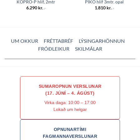
KOPRO-P hlíf, 2mtr
PIKO hlíf 3mtr. opal
6.290
kr.
1.810
kr.
.-
.-
UM OKKUR
FRÉTTABRÉF
LÝSINGARHÖNNUN
FRÓÐLEIKUR
SKILMÁLAR
SUMAROPNUN VERSLUNAR
(17. JÚNÍ – 4. ÁGÚST)
Virka daga: 10:00 – 17:00
Lokað um helgar
OPNUNARTÍMI
FAGMANNAVERSLUNAR