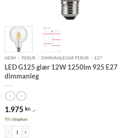
HEIM
/
PERUR
/
DIMMANLEGAR PERUR
/
E27
LED G125 glær 12W 1250lm 925 E27
dimmanleg
1.975
kr.
.-
Til í birgðum
LED G125 glær 12W 1250lm 925 E27 dimmanleg quantity