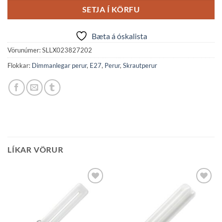
SETJA Í KÖRFU
Bæta á óskalista
Vörunúmer:
SLLX023827202
Flokkar:
Dimmanlegar perur
,
E27
,
Perur
,
Skrautperur
LÍKAR VÖRUR
Bæta á
Bæta á
óskalista
óskalista