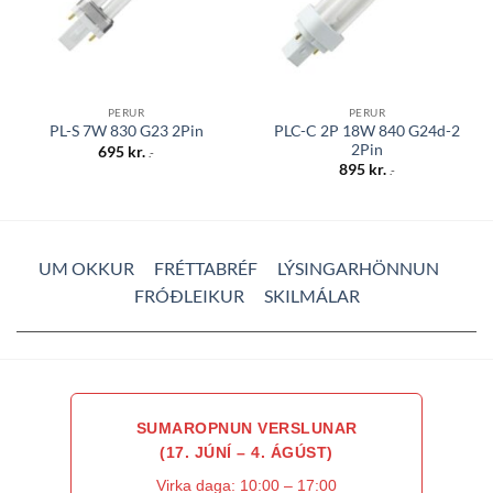
PERUR
PERUR
PLC-C 2P 18W 840 G24d-2
PL-S 7W 830 G23 2Pin
2Pin
695
kr.
.-
895
kr.
.-
UM OKKUR
FRÉTTABRÉF
LÝSINGARHÖNNUN
FRÓÐLEIKUR
SKILMÁLAR
SUMAROPNUN VERSLUNAR
(17. JÚNÍ – 4. ÁGÚST)
Virka daga: 10:00 – 17:00