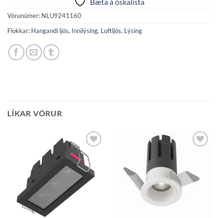
Bæta á óskalista
Vörunúmer:
NLU9241160
Flokkar:
Hangandi ljós
,
Innilýsing
,
Loftljós
,
Lýsing
LÍKAR VÖRUR
Bæta á
Bæta á
óskalista
óskalista