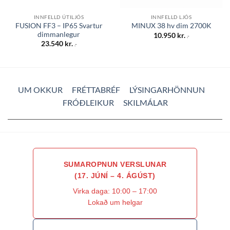
INNFELLD ÚTILJÓS
INNFELLD LJÓS
FUSION FF3 – IP65 Svartur
MINUX 38 hv dim 2700K
dimmanlegur
10.950
kr.
.-
23.540
kr.
.-
UM OKKUR
FRÉTTABRÉF
LÝSINGARHÖNNUN
FRÓÐLEIKUR
SKILMÁLAR
SUMAROPNUN VERSLUNAR
(17. JÚNÍ – 4. ÁGÚST)
Virka daga: 10:00 – 17:00
Lokað um helgar