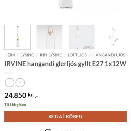
HEIM
/
LÝSING
/
INNILÝSING
/
LOFTLJÓS
/
HANGANDI LJÓS
IRVINE hangandi glerljós gyllt E27 1x12W
24.850
kr.
.-
Til í birgðum
SETJA Í KÖRFU