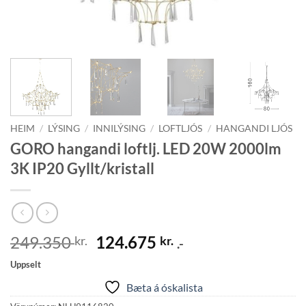
HEIM
/
LÝSING
/
INNILÝSING
/
LOFTLJÓS
/
HANGANDI LJÓS
GORO hangandi loftlj. LED 20W 2000lm
3K IP20 Gyllt/kristall
Original
Current
249.350
124.675
kr.
kr.
.-
price
price
Uppselt
was:
is:
Bæta á óskalista
249.350 kr..
124.675 kr..