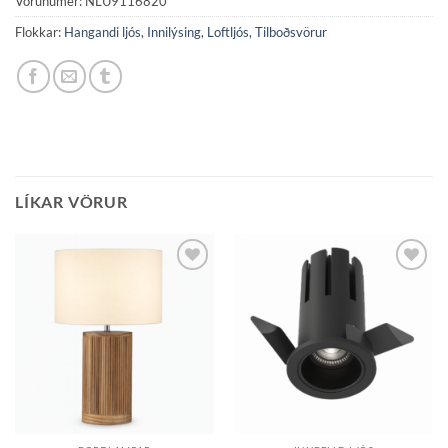
Vörunúmer:
NLU9116820
Flokkar:
Hangandi ljós
,
Innilýsing
,
Loftljós
,
Tilboðsvörur
LÍKAR VÖRUR
Bæta á
Bæta á
óskalista
óskalista