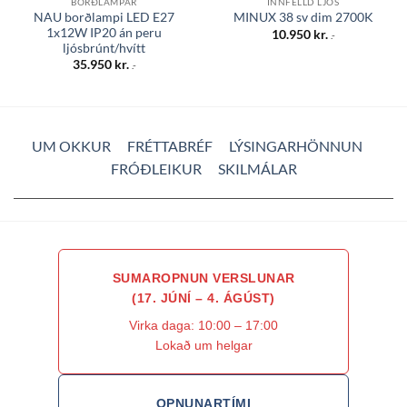
BORÐLAMPAR
INNFELLD LJÓS
NAU borðlampi LED E27
MINUX 38 sv dim 2700K
1x12W IP20 án peru
10.950
kr.
.-
ljósbrúnt/hvítt
35.950
kr.
.-
UM OKKUR
FRÉTTABRÉF
LÝSINGARHÖNNUN
FRÓÐLEIKUR
SKILMÁLAR
SUMAROPNUN VERSLUNAR
(17. JÚNÍ – 4. ÁGÚST)
Virka daga: 10:00 – 17:00
Lokað um helgar
OPNUNARTÍMI