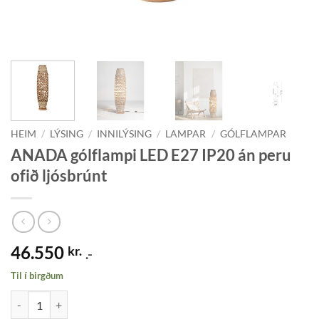
HEIM
/
LÝSING
/
INNILÝSING
/
LAMPAR
/
GÓLFLAMPAR
ANADA gólflampi LED E27 IP20 án peru
ofið ljósbrúnt
46.550
kr.
.-
Til í birgðum
ANADA gólflampi LED E27 IP20 án peru ofið ljósbrúnt quantity