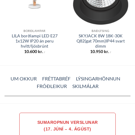
BORÐLAMPAR
BAÐLÝSING
LILA borðlampi LED E27
SKYJACK 8W 18K-30K
1x12W IP20 án peru
Q82(gat 70mm)IP44 svart
hvítt/ljósbrúnt
dimm
10.600
kr.
10.950
kr.
.-
.-
UM OKKUR
FRÉTTABRÉF
LÝSINGARHÖNNUN
FRÓÐLEIKUR
SKILMÁLAR
SUMAROPNUN VERSLUNAR
(17. JÚNÍ – 4. ÁGÚST)