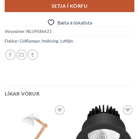
SETJA Í KÖRFU
Bæta á óskalista
Vörunúmer:
NLU9586621
Flokkar:
Gólflampar
,
Innilýsing
,
Loftljós
LÍKAR VÖRUR
Bæta á
Bæta á
óskalista
óskalista