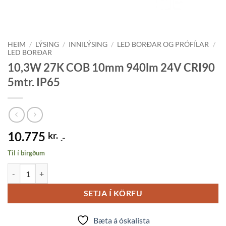
HEIM
/
LÝSING
/
INNILÝSING
/
LED BORÐAR OG PRÓFÍLAR
/
LED BORÐAR
10,3W 27K COB 10mm 940lm 24V CRI90
5mtr. IP65
10.775
kr.
.-
Til í birgðum
10,3W 27K COB 10mm 940lm 24V CRI90 5mtr. IP65 quantity
SETJA Í KÖRFU
Bæta á óskalista