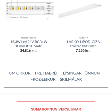
INNILÝSING
HLÍFAR
15,3W Led 24V RGB+W
LARKO-LIPOD-GIZA
10mm IP20 5mtr.
frosted hlíf 3mtr.
34.816
kr.
7.220
kr.
.-
.-
UM OKKUR
FRÉTTABRÉF
LÝSINGARHÖNNUN
FRÓÐLEIKUR
SKILMÁLAR
SUMAROPNUN VERSLUNAR