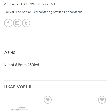
Vörunúmer:
DX10,3WIP6527K5MT
Flokkar:
Led borðar
,
Led borðar og prófílar
,
LedborðarIP
LÝSING
Klippt á 8mm 480led
LÍKAR VÖRUR
Bæta á
Bæta á
óskalista
óskalista