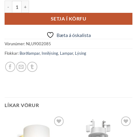
WETRO gólflampi Svartur/Gyllt H=150cm quantity
SETJA Í KÖRFU
Bæta á óskalista
Vörunúmer:
NLU9002085
Flokkar:
Borðlampar
,
Innilýsing
,
Lampar
,
Lýsing
LÍKAR VÖRUR
Bæta á
Bæta á
óskalista
óskalista