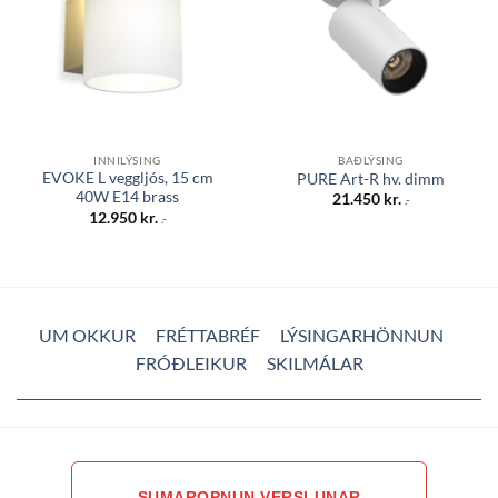
INNILÝSING
BAÐLÝSING
EVOKE L veggljós, 15 cm
PURE Art-R hv. dimm
40W E14 brass
21.450
kr.
.-
12.950
kr.
.-
UM OKKUR
FRÉTTABRÉF
LÝSINGARHÖNNUN
FRÓÐLEIKUR
SKILMÁLAR
SUMAROPNUN VERSLUNAR