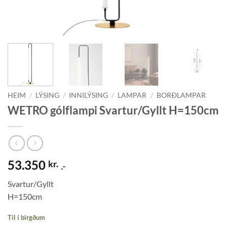
HEIM
/
LÝSING
/
INNILÝSING
/
LAMPAR
/
BORÐLAMPAR
WETRO gólflampi Svartur/Gyllt H=150cm
53.350
kr.
.-
Svartur/Gyllt
H=150cm
Til í birgðum