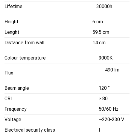
Lifetime
30000h
Height
6 cm
Lenght
59.5 cm
Distance from wall
14 cm
Colour temperature
3000K
490 lm
Flux
Beam angle
120 °
CRI
≥ 80
Frequency
50/60 Hz
Voltage
~220-230 V
Electrical security class
I