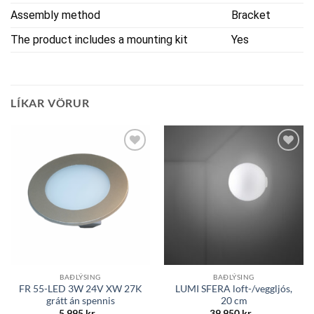
Assembly method
Bracket
The product includes a mounting kit
Yes
LÍKAR VÖRUR
Bæta á
Bæta á
óskalista
óskalista
BAÐLÝSING
BAÐLÝSING
FR 55-LED 3W 24V XW 27K
LUMI SFERA loft-/veggljós,
grátt án spennis
20 cm
5.995
kr.
39.950
kr.
.-
.-