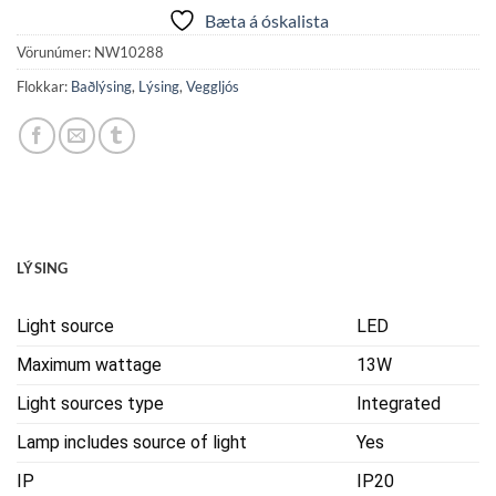
Bæta á óskalista
Vörunúmer:
NW10288
Flokkar:
Baðlýsing
,
Lýsing
,
Veggljós
LÝSING
Light source
LED
Maximum wattage
13W
Light sources type
Integrated
Lamp includes source of light
Yes
IP
IP20