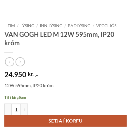
HEIM
/
LÝSING
/
INNILÝSING
/
BAÐLÝSING
/
VEGGLJÓS
VAN GOGH LED M 12W 595mm, IP20
króm
24.950
kr.
.-
12W 595mm, IP20 króm
Til í birgðum
VAN GOGH LED M 12W 595mm, IP20 króm quantity
SETJA Í KÖRFU