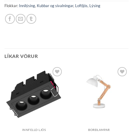
Flokkar:
Innilýsing
,
Kubbar og sívalningar
,
Loftljós
,
Lýsing
LÍKAR VÖRUR
Bæta á
Bæta á
óskalista
óskalista
INNFELLD LJÓS
BORÐLAMPAR