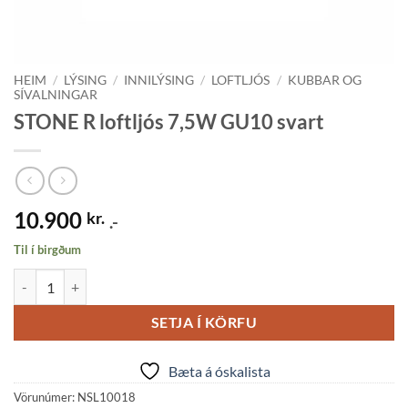
HEIM
/
LÝSING
/
INNILÝSING
/
LOFTLJÓS
/
KUBBAR OG
SÍVALNINGAR
STONE R loftljós 7,5W GU10 svart
10.900
kr.
.-
Til í birgðum
STONE R loftljós 7,5W GU10 svart quantity
SETJA Í KÖRFU
Bæta á óskalista
Vörunúmer:
NSL10018