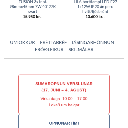
FUSION 3x innf.
LILA borðlampi LED E27
98mmx45mm 7W 40′ 27K
1x12W IP20 án peru
svart
hvítt/ljósbrúnt
15.950
kr.
10.600
kr.
.-
.-
UM OKKUR
FRÉTTABRÉF
LÝSINGARHÖNNUN
FRÓÐLEIKUR
SKILMÁLAR
SUMAROPNUN VERSLUNAR
(17. JÚNÍ – 4. ÁGÚST)
Virka daga: 10:00 – 17:00
Lokað um helgar
OPNUNARTÍMI