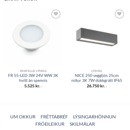
Bæta á
Bæta á
óskalista
óskalista
INNFELLD LÝSING
LÝSING
FR 55-LED 3W 24V WW 3K
NICE 250 veggljós 25cm
hvítt án spennis
niður 3K 7W dökkgrátt IP65
5.525
kr.
26.750
kr.
.-
.-
UM OKKUR
FRÉTTABRÉF
LÝSINGARHÖNNUN
FRÓÐLEIKUR
SKILMÁLAR