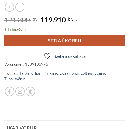
Original
Current
171.300
119.910
kr.
kr.
.-
price
price
Til í birgðum
was:
is:
171.300 kr..
119.910 kr..
SETJA Í KÖRFU
Bæta á óskalista
Vörunúmer:
NLU9186976
Flokkar:
Hangandi ljós
,
Innilýsing
,
Ljósakrónur
,
Loftljós
,
Lýsing
,
Tilboðsvörur
LÍKAR VÖRUR