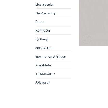
Ljósaspeglar
Neyðarlýsing
Perur
Rafhlöður
Fjöltengi
Snjallvörur
Spennar og stýringar
Aukahlutir
Tilboðsvörur
Jólavörur