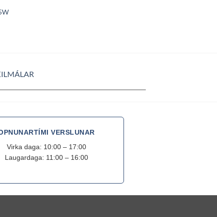
LJÓSAST
,5W
ELISA ljósastaur,
grá
20.84
KILMÁLAR
OPNUNARTÍMI VERSLUNAR
Virka daga: 10:00 – 17:00
Laugardaga: 11:00 – 16:00