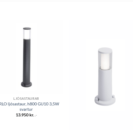
Bæta á
Bæta
óskalista
óskali
LJÓSASTAURAR
LO ljósastaur, h800 GU10 3,5W
svartur
13.950
kr.
.-