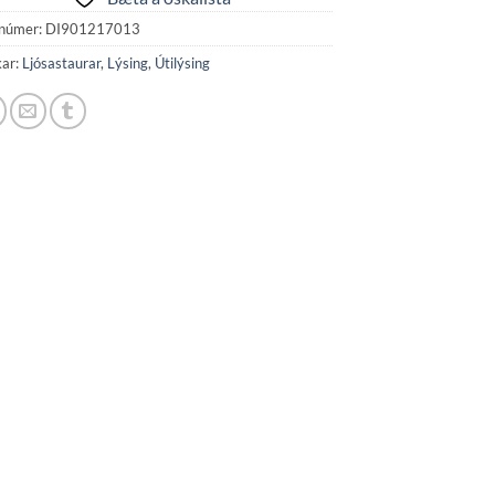
númer:
DI901217013
kar:
Ljósastaurar
,
Lýsing
,
Útilýsing