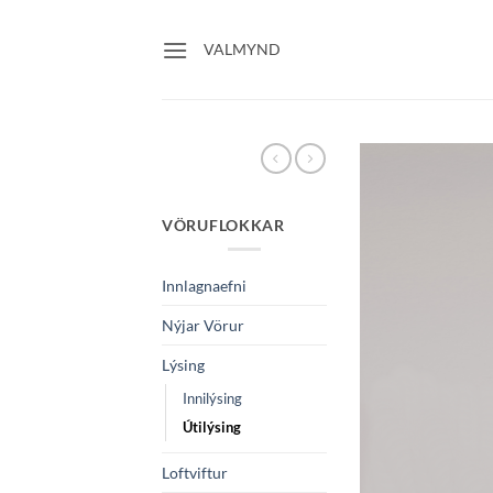
Skip
to
VALMYND
content
VÖRUFLOKKAR
Innlagnaefni
Nýjar Vörur
Lýsing
Innilýsing
Útilýsing
Loftviftur