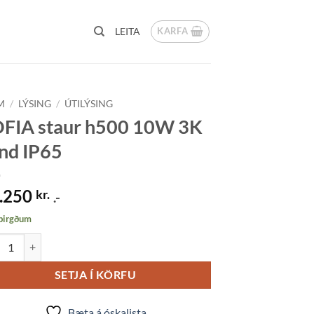
KARFA
LEITA
M
/
LÝSING
/
ÚTILÝSING
FIA staur h500 10W 3K
nd IP65
.250
kr.
.-
 birgðum
A staur h500 10W 3K sand IP65 quantity
SETJA Í KÖRFU
Bæta á óskalista