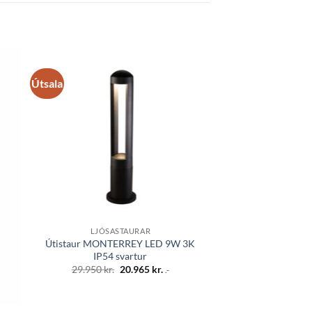
Útsala
 á
Bæta á
sta
óskalista
LJÓSASTAURAR
Útistaur MONTERREY LED 9W 3K
IP54 svartur
Original
Current
29.950
kr.
20.965
kr.
.-
price
price
was:
is:
29.950 kr..
20.965 kr..