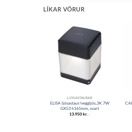
LÍKAR VÖRUR
Bæta á
óskalista
LJÓSASTAURAR
ELISA ljósastaur/veggljós,3K 7W
CAR
GX53 h165mm, svart
13.950
kr.
.-