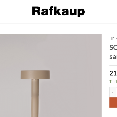
HEI
SO
Bæta á
sa
óskalista
21
Til í
SOFI