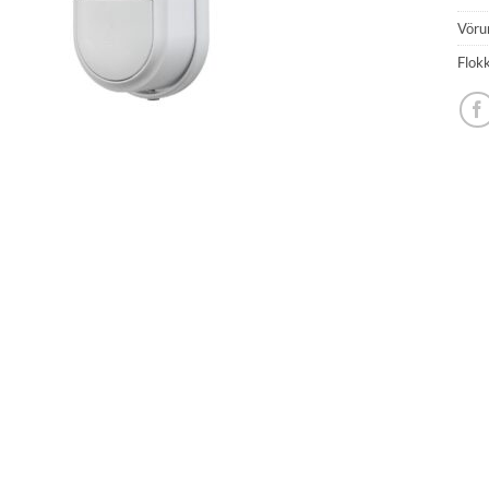
Vöru
Flok