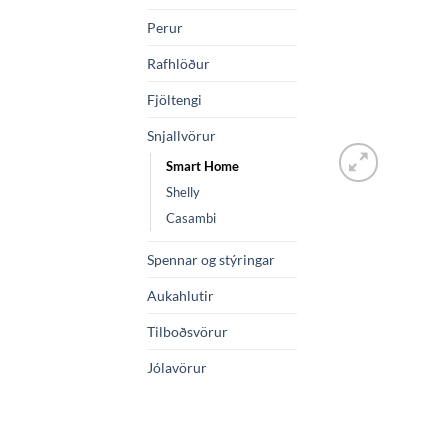
Perur
Rafhlöður
Fjöltengi
Snjallvörur
Smart Home
Shelly
Casambi
Spennar og stýringar
Aukahlutir
Tilboðsvörur
Jólavörur