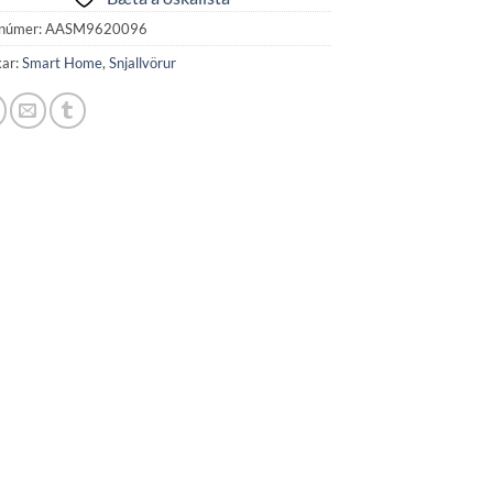
númer:
AASM9620096
kar:
Smart Home
,
Snjallvörur