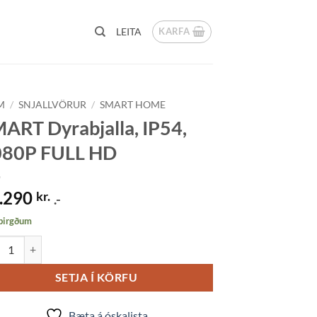
KARFA
LEITA
M
/
SNJALLVÖRUR
/
SMART HOME
ART Dyrabjalla, IP54,
080P FULL HD
.290
kr.
.-
 birgðum
T Dyrabjalla, IP54, 1080P FULL HD quantity
SETJA Í KÖRFU
Bæta á óskalista