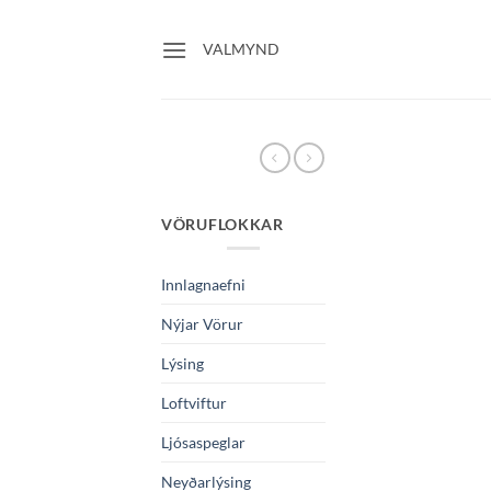
Skip
to
VALMYND
content
VÖRUFLOKKAR
Innlagnaefni
Nýjar Vörur
Lýsing
Loftviftur
Ljósaspeglar
Neyðarlýsing