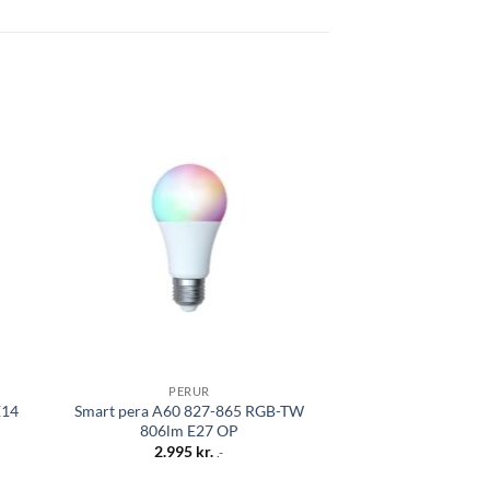
 á
Bæta á
sta
óskalista
PERUR
SMART 
E14
Smart pera A60 827-865 RGB-TW
Smart kúlupera 82
806lm E27 OP
O
2.995
kr.
2.495
.-