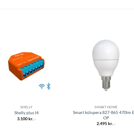
Bæta á
Bæta
óskalista
óskali
SHELLY
SMART HOME
Smart kúlupera 827-865 470lm 
Shelly plus I4
OP
3.100
kr.
.-
2.495
kr.
.-