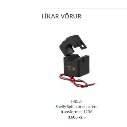
LÍKAR VÖRUR
Bæta á
óskalista
SHELLY
Shelly Split core current
transformer 120A
3.605
kr.
.-