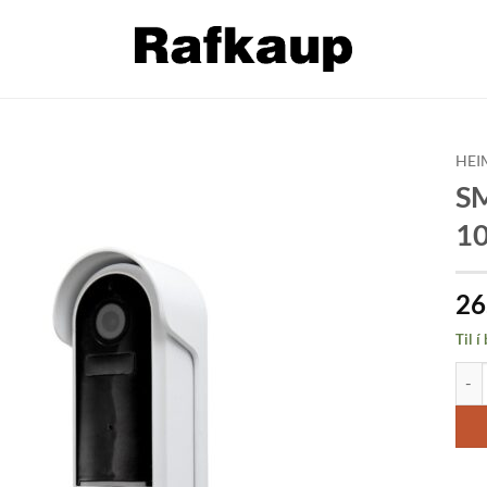
HEI
SM
Bæta á
1
óskalista
26
Til í
SMAR