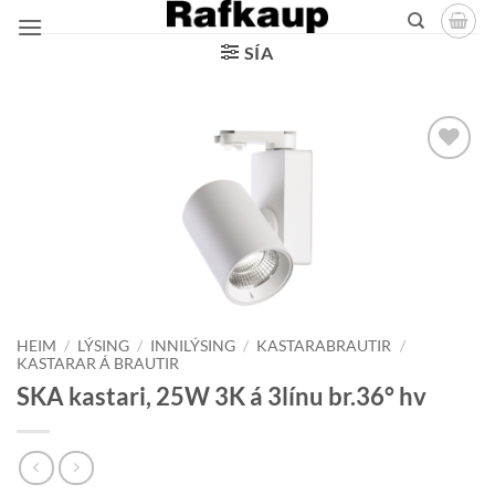
Skip
to
SÍA
content
Bæta á
óskalista
HEIM
/
LÝSING
/
INNILÝSING
/
KASTARABRAUTIR
/
KASTARAR Á BRAUTIR
SKA kastari, 25W 3K á 3línu br.36° hv