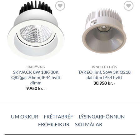
Bæta á
Bæta á
óskalista
óskalista
BAÐLÝSING
INNFELLD LJÓS
SKYJACK 8W 18K-30K
TAKEO innf. 56W 3K Q218
Q82(gat 70mm)IP44 hvítt
dali dim IP54 hvítt
dimm
30.950
kr.
.-
9.950
kr.
.-
UM OKKUR
FRÉTTABRÉF
LÝSINGARHÖNNUN
FRÓÐLEIKUR
SKILMÁLAR