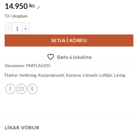
14.950
kr.
.-
Til í birgðum
SKA kastari, 25W 3K á 3línu br.36° hv quantity
SETJA Í KÖRFU
Bæta á óskalista
Vörunúmer:
PARTL46205
Flokkar:
Innilýsing
,
Kastarabrautir
,
Kastarar á brautir
,
Loftljós
,
Lýsing
LÍKAR VÖRUR