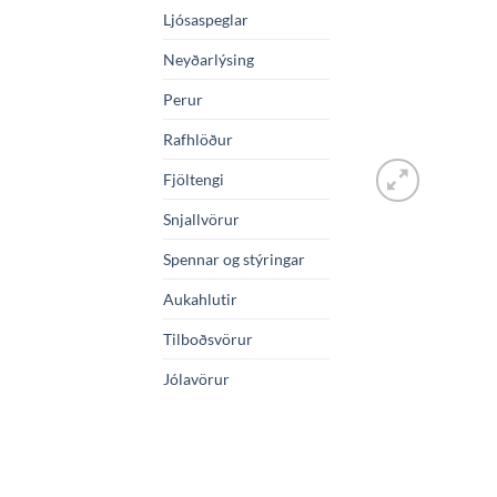
Ljósaspeglar
Neyðarlýsing
Perur
Rafhlöður
Fjöltengi
Snjallvörur
Spennar og stýringar
Aukahlutir
Tilboðsvörur
Jólavörur