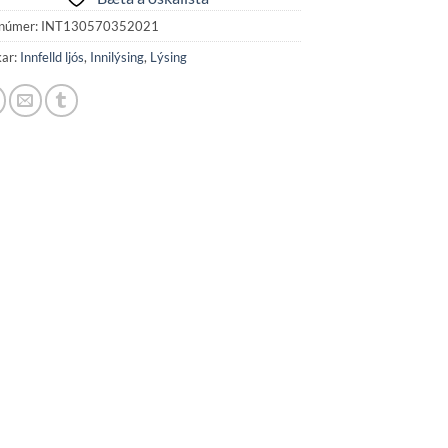
númer:
INT130570352021
kar:
Innfelld ljós
,
Innilýsing
,
Lýsing