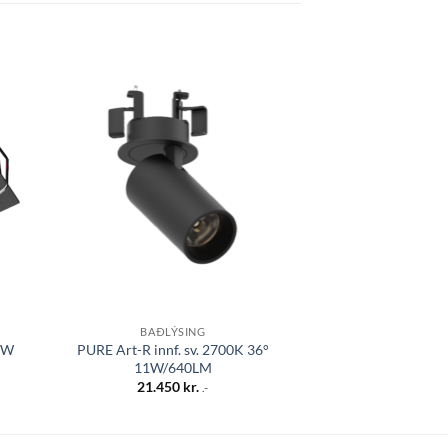
 á
Bæta á
sta
óskalista
BAÐLÝSING
HANGAND
7W
PURE Art-R innf. sv. 2700K 36°
CONGA hangandi l
11W/640LM
922lm 3K I
21.450
kr.
16.95
.-