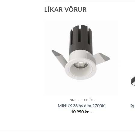
LÍKAR VÖRUR
Bæta á
óskalista
INNFELLD LJÓS
S
MINUX 38 hv dim 2700K
10.950
kr.
.-