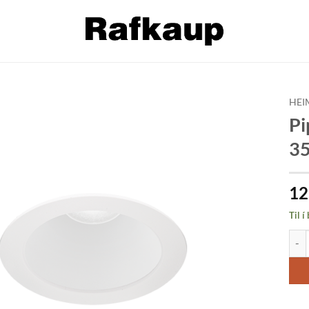
HEI
Pi
Bæta á
3
óskalista
12
Til í
Pipe