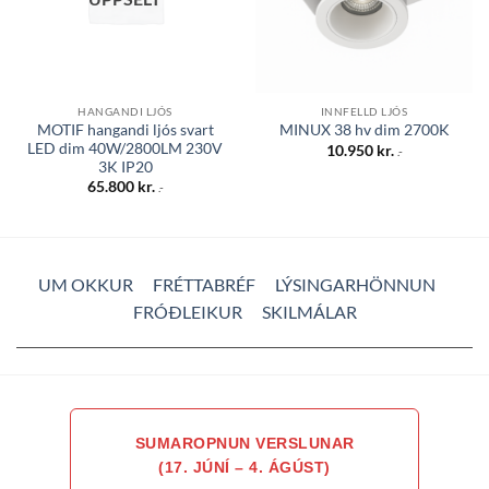
HANGANDI LJÓS
INNFELLD LJÓS
MOTIF hangandi ljós svart
MINUX 38 hv dim 2700K
LED dim 40W/2800LM 230V
10.950
kr.
.-
3K IP20
65.800
kr.
.-
UM OKKUR
FRÉTTABRÉF
LÝSINGARHÖNNUN
FRÓÐLEIKUR
SKILMÁLAR
SUMAROPNUN VERSLUNAR
(17. JÚNÍ – 4. ÁGÚST)