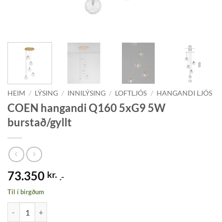
HEIM
/
LÝSING
/
INNILÝSING
/
LOFTLJÓS
/
HANGANDI LJÓS
COEN hangandi Q160 5xG9 5W
burstað/gyllt
73.350
kr.
.-
Til í birgðum
COEN hangandi Q160 5xG9 5W burstað/gyllt quantity