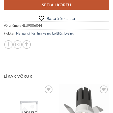
SETJA Í KÖRFU
Bæta á óskalista
Vörunúmer:
NLU9006044
Flokkar:
Hangandi ljós
,
Innilýsing
,
Loftljós
,
Lýsing
LÍKAR VÖRUR
Bæta á
Bæta á
óskalista
óskalista
UPPSELT