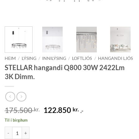
HEIM
/
LÝSING
/
INNILÝSING
/
LOFTLJÓS
/
HANGANDI LJÓS
STELLAR hangandi Q800 30W 2422Lm
3K Dimm.
Original
Current
175.500
122.850
kr.
kr.
.-
price
price
Til í birgðum
was:
is:
STELLAR hangandi Q800 30W 2422Lm 3K Dimm. quantity
175.500 kr..
122.850 kr..