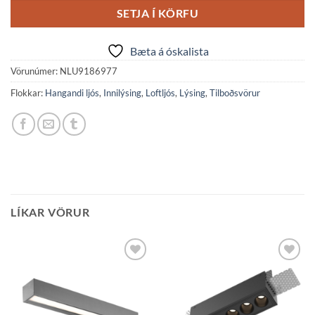
SETJA Í KÖRFU
Bæta á óskalista
Vörunúmer:
NLU9186977
Flokkar:
Hangandi ljós
,
Innilýsing
,
Loftljós
,
Lýsing
,
Tilboðsvörur
LÍKAR VÖRUR
Bæta á
Bæta á
óskalista
óskalista