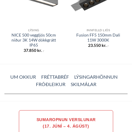
LÝSING
INNFELLD LJÓS
NICE 500 veggljós 50cm
Fusion FF5 150mm Dali
niður 3K 14W dökkgrátt
11W 3000K
IP65
23.550
kr.
.-
37.850
kr.
.-
UM OKKUR
FRÉTTABRÉF
LÝSINGARHÖNNUN
FRÓÐLEIKUR
SKILMÁLAR
SUMAROPNUN VERSLUNAR
(17. JÚNÍ – 4. ÁGÚST)