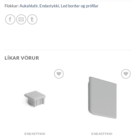
Flokkar:
Aukahlutir
,
Endastykki
,
Led borðar og prófílar
LÍKAR VÖRUR
Bæta á
Bæta á
óskalista
óskalista
ENDASTYKKI
ENDASTYKKI