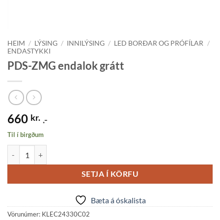
HEIM
/
LÝSING
/
INNILÝSING
/
LED BORÐAR OG PRÓFÍLAR
/
ENDASTYKKI
PDS-ZMG endalok grátt
660
kr.
.-
Til í birgðum
PDS-ZMG endalok grátt quantity
SETJA Í KÖRFU
Bæta á óskalista
Vörunúmer:
KLEC24330C02