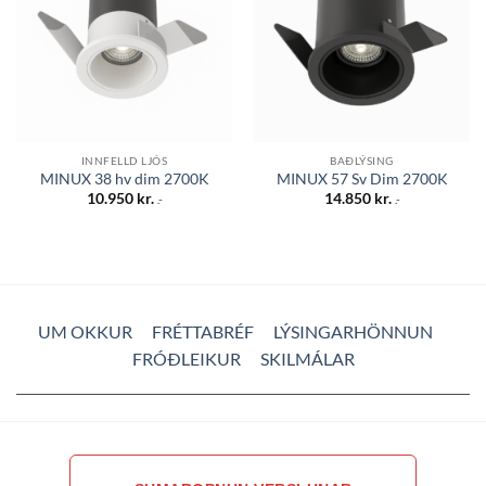
INNFELLD LJÓS
BAÐLÝSING
MINUX 38 hv dim 2700K
MINUX 57 Sv Dim 2700K
10.950
kr.
14.850
kr.
.-
.-
UM OKKUR
FRÉTTABRÉF
LÝSINGARHÖNNUN
FRÓÐLEIKUR
SKILMÁLAR