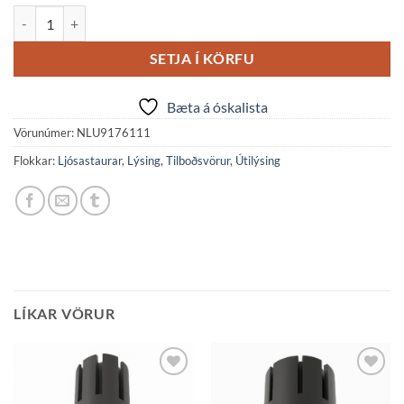
PAUL útistaur LED h300 7W 369lm 3K IP65 svart quantity
SETJA Í KÖRFU
Bæta á óskalista
Vörunúmer:
NLU9176111
Flokkar:
Ljósastaurar
,
Lýsing
,
Tilboðsvörur
,
Útilýsing
LÍKAR VÖRUR
Bæta á
Bæta á
óskalista
óskalista