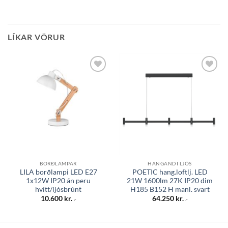
LÍKAR VÖRUR
Bæta á
Bæta á
óskalista
óskalista
BORÐLAMPAR
HANGANDI LJÓS
LILA borðlampi LED E27
POETIC hang.loftlj. LED
1x12W IP20 án peru
21W 1600lm 27K IP20 dim
hvítt/ljósbrúnt
H185 B152 H manl. svart
10.600
kr.
64.250
kr.
.-
.-