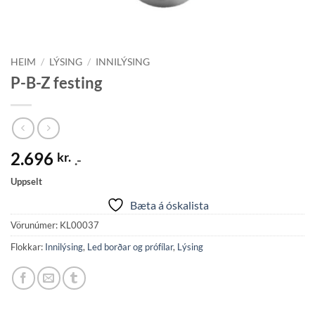
HEIM
/
LÝSING
/
INNILÝSING
P-B-Z festing
2.696
kr.
.-
Uppselt
Bæta á óskalista
Vörunúmer:
KL00037
Flokkar:
Innilýsing
,
Led borðar og prófílar
,
Lýsing