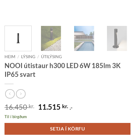
HEIM
/
LÝSING
/
ÚTILÝSING
NOOI útistaur h300 LED 6W 185lm 3K
IP65 svart
Original
Current
16.450
11.515
kr.
kr.
.-
price
price
Til í birgðum
was:
is:
16.450 kr..
11.515 kr..
SETJA Í KÖRFU