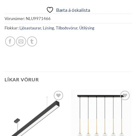
Bæta á óskalista
Vörunúmer:
NLU9971466
Flokkar:
Ljósastaurar
,
Lýsing
,
Tilboðsvörur
,
Útilýsing
LÍKAR VÖRUR
Bæta á
Bæta á
óskalista
óskalista