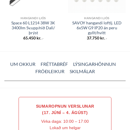
HANGANDI LJÓS
HANGANDI LJÓS
Space 60 L1214 38W 3K
SAVOY hangandi loftlj. LED
3400lm Sv.upp/nið Dali/
6x5W G9 IP20 án peru
þrýst
gyllt/hvítt
65.450
kr.
37.750
kr.
.-
.-
UM OKKUR
FRÉTTABRÉF
LÝSINGARHÖNNUN
FRÓÐLEIKUR
SKILMÁLAR
SUMAROPNUN VERSLUNAR
(17. JÚNÍ – 4. ÁGÚST)
Virka daga: 10:00 – 17:00
Lokað um helgar