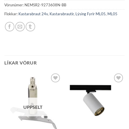
Vörunúmer:
NEMSR2-9273608N-BB
Flokkar:
Kastarabraut 24v
,
Kastarabrautir
,
Lýsing Fyrir ML05
,
ML05
LÍKAR VÖRUR
Bæta á
Bæta á
óskalista
óskalista
UPPSELT