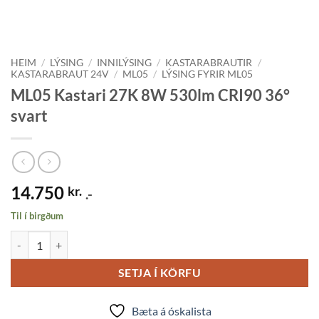
HEIM
/
LÝSING
/
INNILÝSING
/
KASTARABRAUTIR
/
KASTARABRAUT 24V
/
ML05
/
LÝSING FYRIR ML05
ML05 Kastari 27K 8W 530lm CRI90 36°
svart
14.750
kr.
.-
Til í birgðum
ML05 Kastari 27K 8W 530lm CRI90 36° svart quantity
SETJA Í KÖRFU
Bæta á óskalista