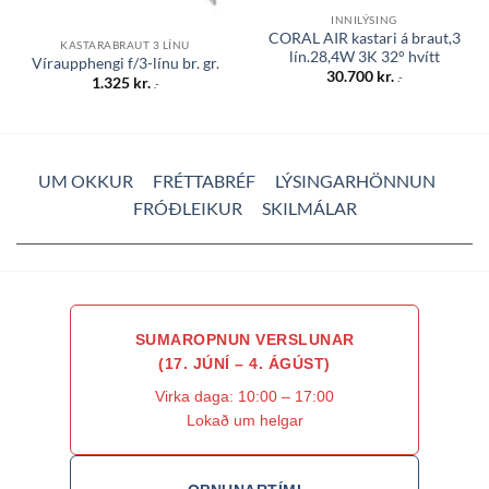
INNILÝSING
CORAL AIR kastari á braut,3
KASTARABRAUT 3 LÍNU
lín.28,4W 3K 32° hvítt
Víraupphengi f/3-línu br. gr.
30.700
kr.
.-
1.325
kr.
.-
UM OKKUR
FRÉTTABRÉF
LÝSINGARHÖNNUN
FRÓÐLEIKUR
SKILMÁLAR
SUMAROPNUN VERSLUNAR
(17. JÚNÍ – 4. ÁGÚST)
Virka daga: 10:00 – 17:00
Lokað um helgar