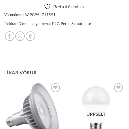
Bæta á óskalista
Vörunúmer:
AAPG954711591
Flokkar:
Dimmanlegar perur
,
E27
,
Perur
,
Skrautperur
LÍKAR VÖRUR
Bæta á
Bæta á
óskalista
óskalista
UPPSELT