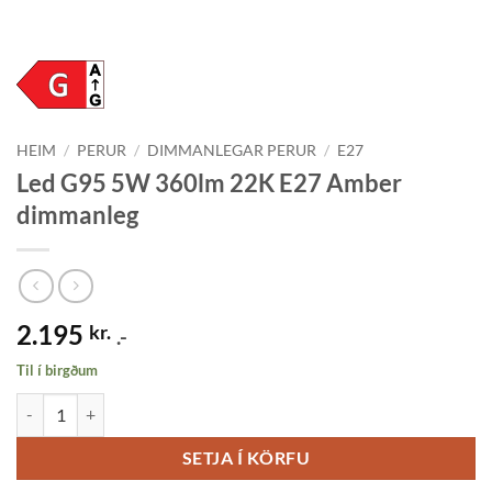
HEIM
/
PERUR
/
DIMMANLEGAR PERUR
/
E27
Led G95 5W 360lm 22K E27 Amber
dimmanleg
2.195
kr.
.-
Til í birgðum
Led G95 5W 360lm 22K E27 Amber dimmanleg quantity
SETJA Í KÖRFU