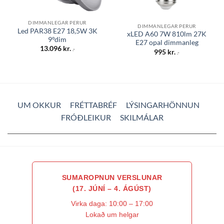
DIMMANLEGAR PERUR
DIMMANLEGAR PERUR
Led PAR38 E27 18,5W 3K
xLED A60 7W 810lm 27K
9°dim
E27 opal dimmanleg
13.096
kr.
.-
995
kr.
.-
UM OKKUR
FRÉTTABRÉF
LÝSINGARHÖNNUN
FRÓÐLEIKUR
SKILMÁLAR
SUMAROPNUN VERSLUNAR
(17. JÚNÍ – 4. ÁGÚST)
Virka daga: 10:00 – 17:00
Lokað um helgar