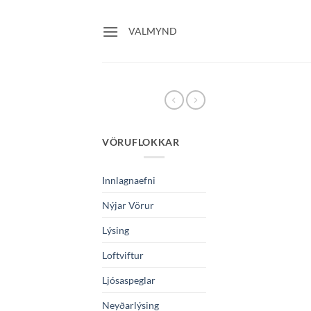
Skip
to
VALMYND
content
VÖRUFLOKKAR
Innlagnaefni
Nýjar Vörur
Lýsing
Loftviftur
Ljósaspeglar
Neyðarlýsing