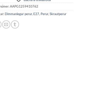
númer:
AAPG1259410762
kar:
Dimmanlegar perur
,
E27
,
Perur
,
Skrautperur