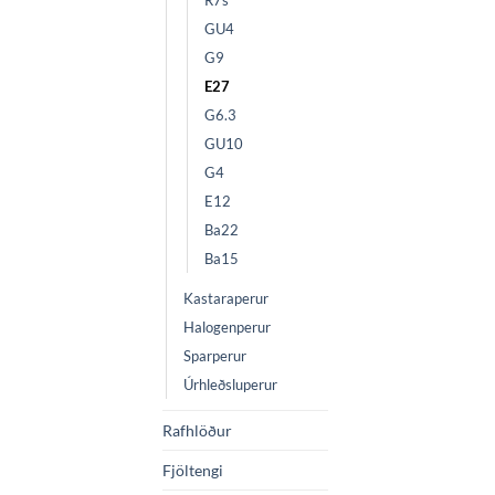
R7s
GU4
G9
E27
G6.3
GU10
G4
E12
Ba22
Ba15
Kastaraperur
Halogenperur
Sparperur
Úrhleðsluperur
Rafhlöður
Fjöltengi