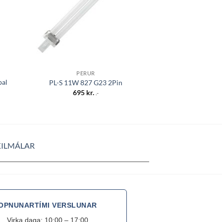
DIMMANLEG
GU10 VIVID 2700K
PERUR
390lm Di
pal
PL-S 11W 827 G23 2Pin
6.990
695
kr.
.-
KILMÁLAR
OPNUNARTÍMI VERSLUNAR
Virka daga: 10:00 – 17:00