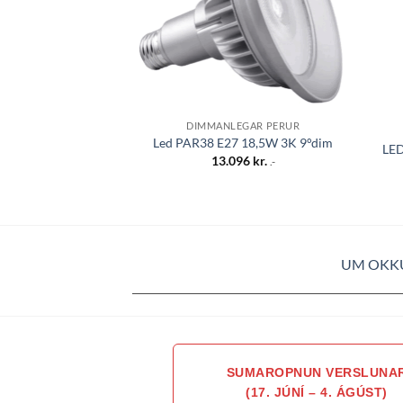
DIMMANLEGAR PERUR
Led PAR38 E27 18,5W 3K 9°dim
LE
13.096
kr.
.-
UM OKK
SUMAROPNUN VERSLUNA
(17. JÚNÍ – 4. ÁGÚST)