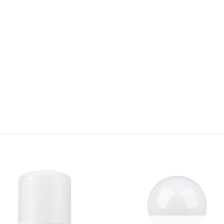
Bæta á
Bæta
óskalista
óskali