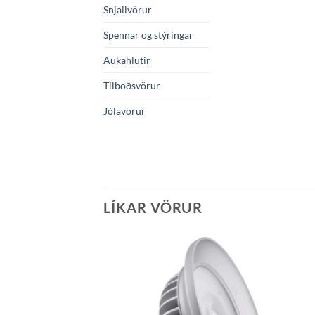
Snjallvörur
Spennar og stýringar
Aukahlutir
Tilboðsvörur
Jólavörur
LÍKAR VÖRUR
Bæta á
óskalista