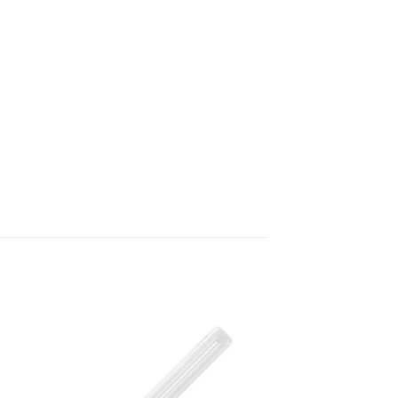
 á
Bæta á
sta
óskalista