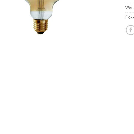
Vöru
Flok