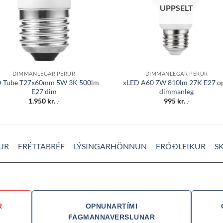
UPPSELT
DIMMANLEGAR PERUR
DIMMANLEGAR PERUR
D Tube T27x60mm 5W 3K 500lm
xLED A60 7W 810lm 27K E27 o
E27 dim
dimmanleg
1.950
kr.
995
kr.
.-
.-
UR
FRÉTTABRÉF
LÝSINGARHÖNNUN
FRÓÐLEIKUR
S
R
OPNUNARTÍMI
FAGMANNAVERSLUNAR