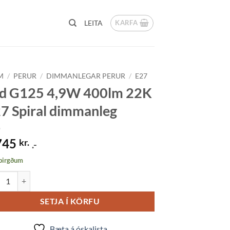
KARFA
LEITA
M
/
PERUR
/
DIMMANLEGAR PERUR
/
E27
d G125 4,9W 400lm 22K
7 Spiral dimmanleg
745
kr.
.-
 birgðum
G125 4,9W 400lm 22K E27 Spiral dimmanleg quantity
SETJA Í KÖRFU
Bæta á óskalista