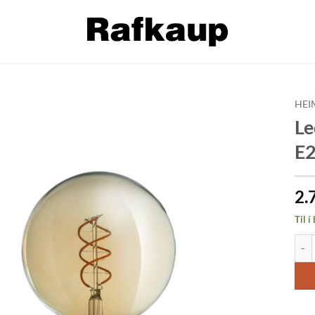
HEI
Le
Bæta á
E2
óskalista
2.
Til í
Led 