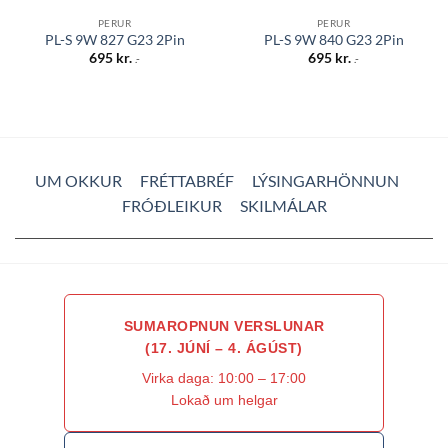
PERUR
PERUR
PL-S 9W 827 G23 2Pin
PL-S 9W 840 G23 2Pin
695
kr.
695
kr.
.-
.-
UM OKKUR
FRÉTTABRÉF
LÝSINGARHÖNNUN
FRÓÐLEIKUR
SKILMÁLAR
SUMAROPNUN VERSLUNAR
(17. JÚNÍ – 4. ÁGÚST)
Virka daga: 10:00 – 17:00
Lokað um helgar