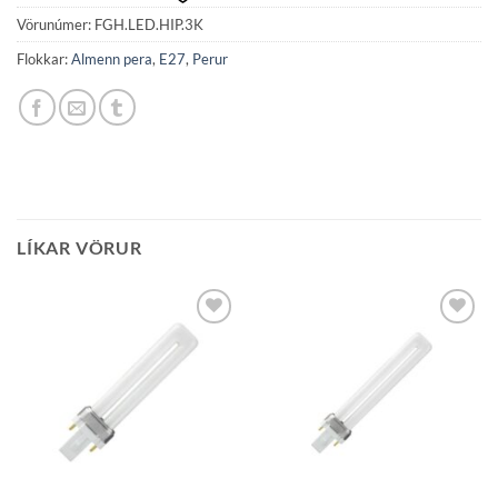
Vörunúmer:
FGH.LED.HIP.3K
Flokkar:
Almenn pera
,
E27
,
Perur
LÍKAR VÖRUR
Bæta á
Bæta á
óskalista
óskalista