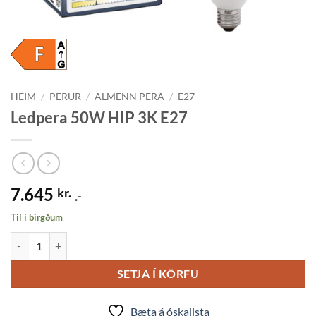
HEIM
/
PERUR
/
ALMENN PERA
/
E27
Ledpera 50W HIP 3K E27
7.645
kr.
.-
Til í birgðum
Ledpera 50W HIP 3K E27 quantity
SETJA Í KÖRFU
Bæta á óskalista