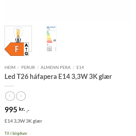
HEIM
/
PERUR
/
ALMENN PERA
/
E14
Led T26 háfapera E14 3,3W 3K glær
995
kr.
.-
E14 3,3W 3K glær
Til í birgðum