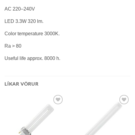
AC 220–240V
LED 3.3W 320 lm.
Color temperature 3000K.
Ra > 80
Useful life approx. 8000 h.
LÍKAR VÖRUR
Bæta á
Bæta á
óskalista
óskalista