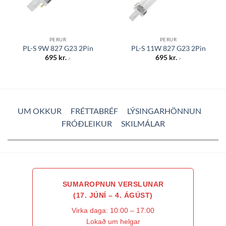
PERUR
PERUR
PL-S 9W 827 G23 2Pin
PL-S 11W 827 G23 2Pin
695
kr.
695
kr.
.-
.-
UM OKKUR
FRÉTTABRÉF
LÝSINGARHÖNNUN
FRÓÐLEIKUR
SKILMÁLAR
SUMAROPNUN VERSLUNAR
(17. JÚNÍ – 4. ÁGÚST)
Virka daga: 10:00 – 17:00
Lokað um helgar