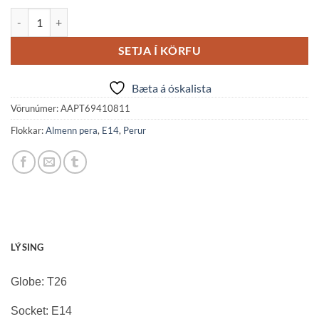
Led T26 háfapera E14 3,3W 3K glær quantity
SETJA Í KÖRFU
Bæta á óskalista
Vörunúmer:
AAPT69410811
Flokkar:
Almenn pera
,
E14
,
Perur
LÝSING
Globe: T26
Socket: E14