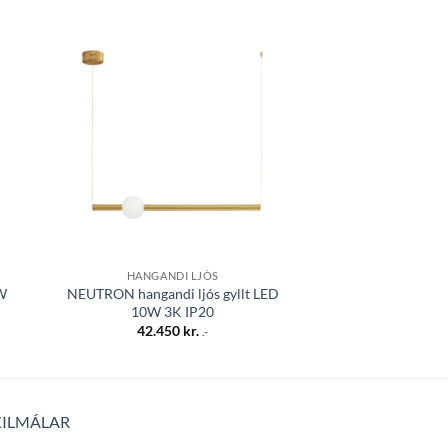
 á
Bæta á
sta
óskalista
HANGANDI LJÓS
BAÐLÝ
W
NEUTRON hangandi ljós gyllt LED
SKYJACK 8W 18K
10W 3K IP20
70mm)IP44 h
42.450
kr.
9.950
.-
KILMÁLAR