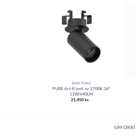
Bæta á
óskalista
BAÐLÝSING
PURE Art-R innf. sv. 2700K 36°
11W/640LM
21.450
kr.
.-
UM OKK