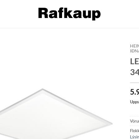
HEI
IÐN
LE
Bæta á
óskalista
34
5.
Upps
Vöru
Flok
Lýsi