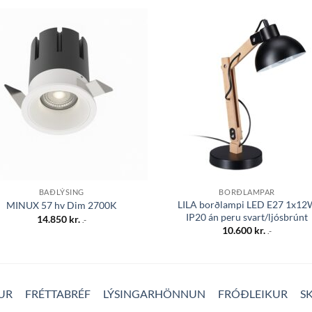
Bæta á
Bæta
óskalista
óskali
BAÐLÝSING
BORÐLAMPAR
LILA borðlampi LED E27 1x12
MINUX 57 hv Dim 2700K
IP20 án peru svart/ljósbrúnt
14.850
kr.
.-
10.600
kr.
.-
UR
FRÉTTABRÉF
LÝSINGARHÖNNUN
FRÓÐLEIKUR
S