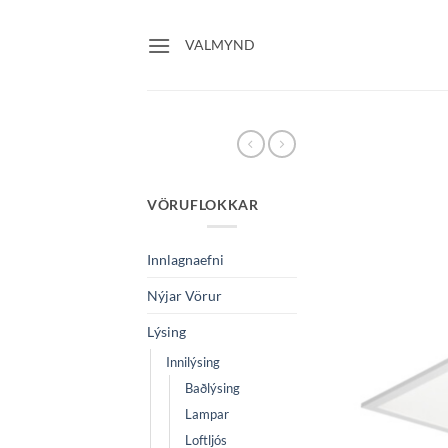
Skip
to
VALMYND
content
VÖRUFLOKKAR
Innlagnaefni
Nýjar Vörur
Lýsing
Innilýsing
Baðlýsing
Lampar
Loftljós