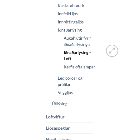
Kastarabrautir
Innfelld ljós
Innréttingaljós
Iðnaðarlýsing
Aukahlutir fyrir
iðnaðarlýsingu
Iðnaðarlýsing -
Loft
Kerfisloftalampar
Led borðar og
prófílar
Veggljós
Útilýsing
Loftviftur
Ljósaspeglar
Neyðarlýsing