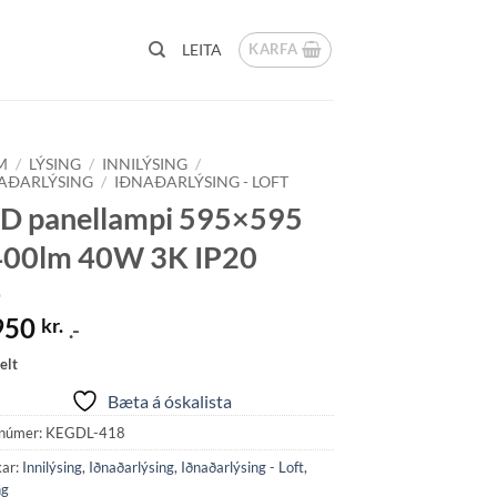
KARFA
LEITA
M
/
LÝSING
/
INNILÝSING
/
AÐARLÝSING
/
IÐNAÐARLÝSING - LOFT
D panellampi 595×595
00lm 40W 3K IP20
950
kr.
.-
elt
Bæta á óskalista
númer:
KEGDL-418
kar:
Innilýsing
,
Iðnaðarlýsing
,
Iðnaðarlýsing - Loft
,
ng