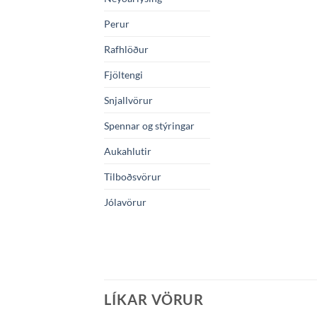
Perur
Rafhlöður
Fjöltengi
Snjallvörur
Spennar og stýringar
Aukahlutir
Tilboðsvörur
Jólavörur
LÍKAR VÖRUR